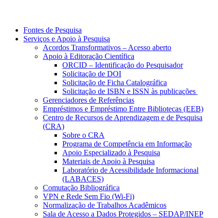
Fontes de Pesquisa
Serviços e Apoio à Pesquisa
Acordos Transformativos – Acesso aberto
Apoio à Editoração Científica
ORCID – Identificação do Pesquisador
Solicitação de DOI
Solicitação de Ficha Catalográfica
Solicitação de ISBN e ISSN às publicações
Gerenciadores de Referências
Empréstimos e Empréstimo Entre Bibliotecas (EEB)
Centro de Recursos de Aprendizagem e de Pesquisa
(CRA)
Sobre o CRA
Programa de Competência em Informação
Apoio Especializado à Pesquisa
Materiais de Apoio à Pesquisa
Laboratório de Acessibilidade Informacional
(LABACES)
Comutação Bibliográfica
VPN e Rede Sem Fio (Wi-Fi)
Normalização de Trabalhos Acadêmicos
Sala de Acesso a Dados Protegidos – SEDAP/INEP