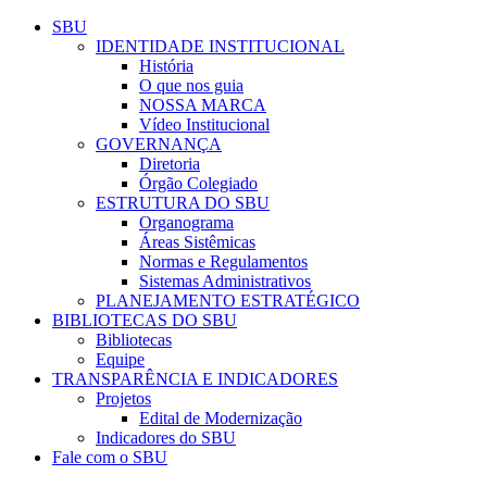
Conteúdo principal
Menu principal
Rodapé
SBU
IDENTIDADE INSTITUCIONAL
História
O que nos guia
NOSSA MARCA
Vídeo Institucional
GOVERNANÇA
Diretoria
Órgão Colegiado
ESTRUTURA DO SBU
Organograma
Áreas Sistêmicas
Normas e Regulamentos
Sistemas Administrativos
PLANEJAMENTO ESTRATÉGICO
BIBLIOTECAS DO SBU
Bibliotecas
Equipe
TRANSPARÊNCIA E INDICADORES
Projetos
Edital de Modernização
Indicadores do SBU
Fale com o SBU