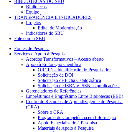
BIBLIOTECAS DO SBU
Bibliotecas
Equipe
TRANSPARÊNCIA E INDICADORES
Projetos
Edital de Modernização
Indicadores do SBU
Fale com o SBU
Fontes de Pesquisa
Serviços e Apoio à Pesquisa
Acordos Transformativos – Acesso aberto
Apoio à Editoração Científica
ORCID – Identificação do Pesquisador
Solicitação de DOI
Solicitação de Ficha Catalográfica
Solicitação de ISBN e ISSN às publicações
Gerenciadores de Referências
Empréstimos e Empréstimo Entre Bibliotecas (EEB)
Centro de Recursos de Aprendizagem e de Pesquisa
(CRA)
Sobre o CRA
Programa de Competência em Informação
Apoio Especializado à Pesquisa
Materiais de Apoio à Pesquisa