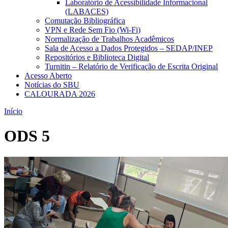
Laboratório de Acessibilidade Informacional
(LABACES)
Comutação Bibliográfica
VPN e Rede Sem Fio (Wi-Fi)
Normalização de Trabalhos Acadêmicos
Sala de Acesso a Dados Protegidos – SEDAP/INEP
Repositórios e Biblioteca Digital
Turnitin – Relatório de Verificação de Escrita Original
Acesso Aberto
Notícias do SBU
CALOURADA 2026
Início
ODS 5