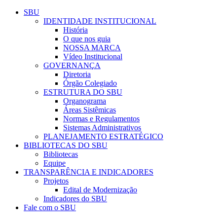
Conteúdo principal
Menu principal
Rodapé
SBU
IDENTIDADE INSTITUCIONAL
História
O que nos guia
NOSSA MARCA
Vídeo Institucional
GOVERNANÇA
Diretoria
Órgão Colegiado
ESTRUTURA DO SBU
Organograma
Áreas Sistêmicas
Normas e Regulamentos
Sistemas Administrativos
PLANEJAMENTO ESTRATÉGICO
BIBLIOTECAS DO SBU
Bibliotecas
Equipe
TRANSPARÊNCIA E INDICADORES
Projetos
Edital de Modernização
Indicadores do SBU
Fale com o SBU