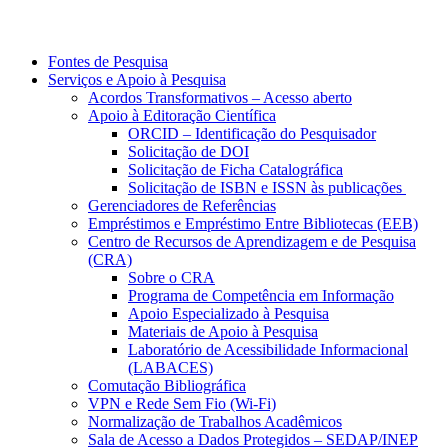
Fontes de Pesquisa
Serviços e Apoio à Pesquisa
Acordos Transformativos – Acesso aberto
Apoio à Editoração Científica
ORCID – Identificação do Pesquisador
Solicitação de DOI
Solicitação de Ficha Catalográfica
Solicitação de ISBN e ISSN às publicações
Gerenciadores de Referências
Empréstimos e Empréstimo Entre Bibliotecas (EEB)
Centro de Recursos de Aprendizagem e de Pesquisa
(CRA)
Sobre o CRA
Programa de Competência em Informação
Apoio Especializado à Pesquisa
Materiais de Apoio à Pesquisa
Laboratório de Acessibilidade Informacional
(LABACES)
Comutação Bibliográfica
VPN e Rede Sem Fio (Wi-Fi)
Normalização de Trabalhos Acadêmicos
Sala de Acesso a Dados Protegidos – SEDAP/INEP