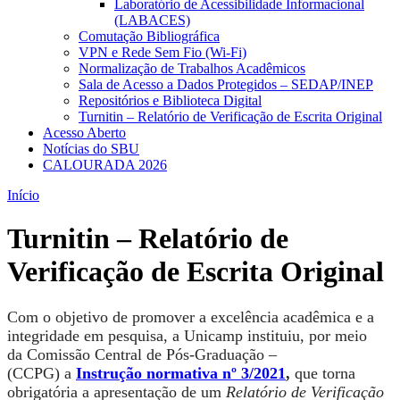
Laboratório de Acessibilidade Informacional
(LABACES)
Comutação Bibliográfica
VPN e Rede Sem Fio (Wi-Fi)
Normalização de Trabalhos Acadêmicos
Sala de Acesso a Dados Protegidos – SEDAP/INEP
Repositórios e Biblioteca Digital
Turnitin – Relatório de Verificação de Escrita Original
Acesso Aberto
Notícias do SBU
CALOURADA 2026
Início
Turnitin – Relatório de
Verificação de Escrita Original
Com o objetivo de promover a excelência acadêmica e a
integridade em pesquisa, a Unicamp instituiu, por meio
da Comissão Central de Pós-Graduação –
(CCPG) a
Instrução normativa nº 3/2021
,
que torna
obrigatória a apresentação de um
Relatório de Verificação