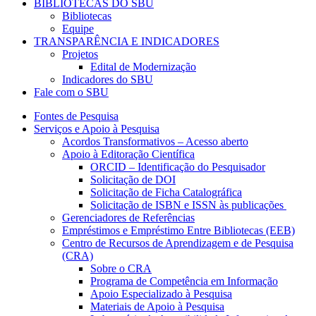
BIBLIOTECAS DO SBU
Bibliotecas
Equipe
TRANSPARÊNCIA E INDICADORES
Projetos
Edital de Modernização
Indicadores do SBU
Fale com o SBU
Fontes de Pesquisa
Serviços e Apoio à Pesquisa
Acordos Transformativos – Acesso aberto
Apoio à Editoração Científica
ORCID – Identificação do Pesquisador
Solicitação de DOI
Solicitação de Ficha Catalográfica
Solicitação de ISBN e ISSN às publicações
Gerenciadores de Referências
Empréstimos e Empréstimo Entre Bibliotecas (EEB)
Centro de Recursos de Aprendizagem e de Pesquisa
(CRA)
Sobre o CRA
Programa de Competência em Informação
Apoio Especializado à Pesquisa
Materiais de Apoio à Pesquisa