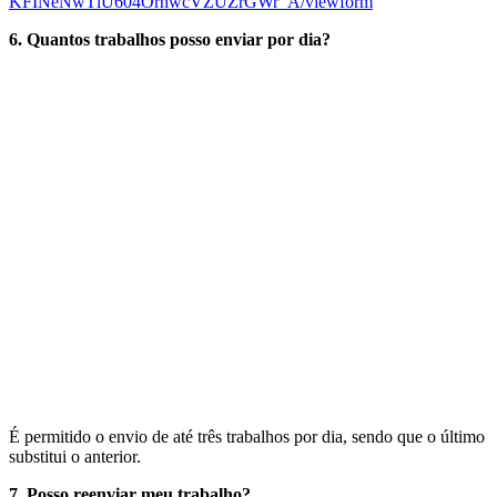
KFINeNwTlU604OrhwcVZUZrGWr_A/viewform
6. Quantos trabalhos posso enviar por dia?
É permitido o envio de até três trabalhos por dia, sendo que o último
substitui o anterior.
7. Posso reenviar meu trabalho?