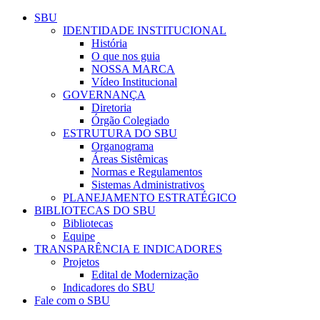
Página Inicial Sistema de Bibli
Conteúdo principal
Menu principal
Rodapé
SBU
IDENTIDADE INSTITUCIONAL
História
O que nos guia
NOSSA MARCA
Vídeo Institucional
GOVERNANÇA
Diretoria
Órgão Colegiado
ESTRUTURA DO SBU
Organograma
Áreas Sistêmicas
Normas e Regulamentos
Sistemas Administrativos
PLANEJAMENTO ESTRATÉGICO
BIBLIOTECAS DO SBU
Bibliotecas
Equipe
TRANSPARÊNCIA E INDICADORES
Projetos
Edital de Modernização
Indicadores do SBU
Fale com o SBU