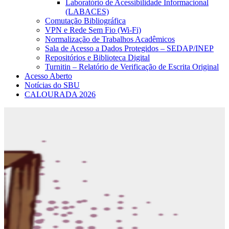
Laboratório de Acessibilidade Informacional
(LABACES)
Comutação Bibliográfica
VPN e Rede Sem Fio (Wi-Fi)
Normalização de Trabalhos Acadêmicos
Sala de Acesso a Dados Protegidos – SEDAP/INEP
Repositórios e Biblioteca Digital
Turnitin – Relatório de Verificação de Escrita Original
Acesso Aberto
Notícias do SBU
CALOURADA 2026