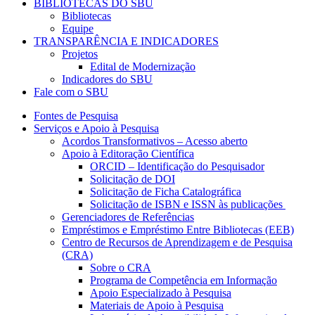
BIBLIOTECAS DO SBU
Bibliotecas
Equipe
TRANSPARÊNCIA E INDICADORES
Projetos
Edital de Modernização
Indicadores do SBU
Fale com o SBU
Fontes de Pesquisa
Serviços e Apoio à Pesquisa
Acordos Transformativos – Acesso aberto
Apoio à Editoração Científica
ORCID – Identificação do Pesquisador
Solicitação de DOI
Solicitação de Ficha Catalográfica
Solicitação de ISBN e ISSN às publicações
Gerenciadores de Referências
Empréstimos e Empréstimo Entre Bibliotecas (EEB)
Centro de Recursos de Aprendizagem e de Pesquisa
(CRA)
Sobre o CRA
Programa de Competência em Informação
Apoio Especializado à Pesquisa
Materiais de Apoio à Pesquisa