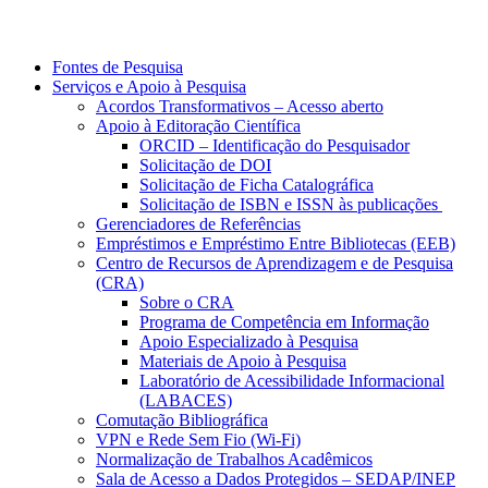
Fontes de Pesquisa
Serviços e Apoio à Pesquisa
Acordos Transformativos – Acesso aberto
Apoio à Editoração Científica
ORCID – Identificação do Pesquisador
Solicitação de DOI
Solicitação de Ficha Catalográfica
Solicitação de ISBN e ISSN às publicações
Gerenciadores de Referências
Empréstimos e Empréstimo Entre Bibliotecas (EEB)
Centro de Recursos de Aprendizagem e de Pesquisa
(CRA)
Sobre o CRA
Programa de Competência em Informação
Apoio Especializado à Pesquisa
Materiais de Apoio à Pesquisa
Laboratório de Acessibilidade Informacional
(LABACES)
Comutação Bibliográfica
VPN e Rede Sem Fio (Wi-Fi)
Normalização de Trabalhos Acadêmicos
Sala de Acesso a Dados Protegidos – SEDAP/INEP