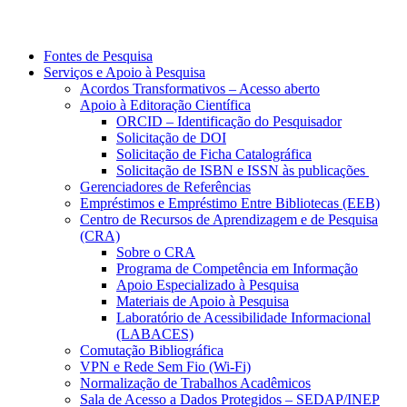
Fontes de Pesquisa
Serviços e Apoio à Pesquisa
Acordos Transformativos – Acesso aberto
Apoio à Editoração Científica
ORCID – Identificação do Pesquisador
Solicitação de DOI
Solicitação de Ficha Catalográfica
Solicitação de ISBN e ISSN às publicações
Gerenciadores de Referências
Empréstimos e Empréstimo Entre Bibliotecas (EEB)
Centro de Recursos de Aprendizagem e de Pesquisa
(CRA)
Sobre o CRA
Programa de Competência em Informação
Apoio Especializado à Pesquisa
Materiais de Apoio à Pesquisa
Laboratório de Acessibilidade Informacional
(LABACES)
Comutação Bibliográfica
VPN e Rede Sem Fio (Wi-Fi)
Normalização de Trabalhos Acadêmicos
Sala de Acesso a Dados Protegidos – SEDAP/INEP