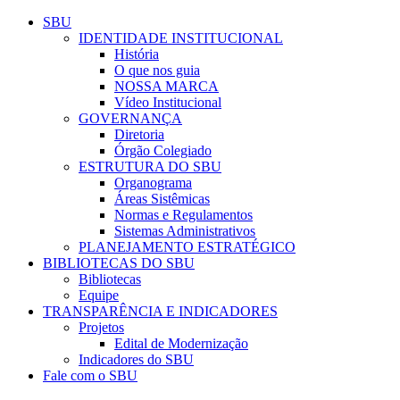
Conteúdo principal
Menu principal
Rodapé
SBU
IDENTIDADE INSTITUCIONAL
História
O que nos guia
NOSSA MARCA
Vídeo Institucional
GOVERNANÇA
Diretoria
Órgão Colegiado
ESTRUTURA DO SBU
Organograma
Áreas Sistêmicas
Normas e Regulamentos
Sistemas Administrativos
PLANEJAMENTO ESTRATÉGICO
BIBLIOTECAS DO SBU
Bibliotecas
Equipe
TRANSPARÊNCIA E INDICADORES
Projetos
Edital de Modernização
Indicadores do SBU
Fale com o SBU