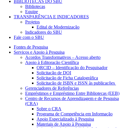
BIBLIOTECAS DO SBU
Bibliotecas
Equipe
TRANSPARÊNCIA E INDICADORES
Projetos
Edital de Modernização
Indicadores do SBU
Fale com o SBU
Fontes de Pesquisa
Serviços e Apoio à Pesquisa
Acordos Transformativos – Acesso aberto
Apoio à Editoração Científica
ORCID – Identificação do Pesquisador
Solicitação de DOI
Solicitação de Ficha Catalográfica
Solicitação de ISBN e ISSN às publicações
Gerenciadores de Referências
Empréstimos e Empréstimo Entre Bibliotecas (EEB)
Centro de Recursos de Aprendizagem e de Pesquisa
(CRA)
Sobre o CRA
Programa de Competência em Informação
Apoio Especializado à Pesquisa
Materiais de Apoio à Pesquisa