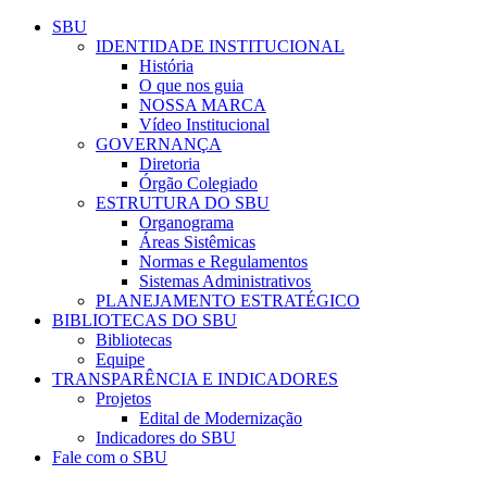
Conteúdo principal
Menu principal
Rodapé
SBU
IDENTIDADE INSTITUCIONAL
História
O que nos guia
NOSSA MARCA
Vídeo Institucional
GOVERNANÇA
Diretoria
Órgão Colegiado
ESTRUTURA DO SBU
Organograma
Áreas Sistêmicas
Normas e Regulamentos
Sistemas Administrativos
PLANEJAMENTO ESTRATÉGICO
BIBLIOTECAS DO SBU
Bibliotecas
Equipe
TRANSPARÊNCIA E INDICADORES
Projetos
Edital de Modernização
Indicadores do SBU
Fale com o SBU