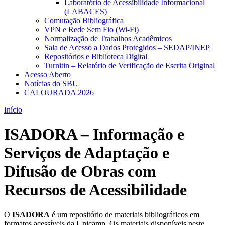
Laboratório de Acessibilidade Informacional
(LABACES)
Comutação Bibliográfica
VPN e Rede Sem Fio (Wi-Fi)
Normalização de Trabalhos Acadêmicos
Sala de Acesso a Dados Protegidos – SEDAP/INEP
Repositórios e Biblioteca Digital
Turnitin – Relatório de Verificação de Escrita Original
Acesso Aberto
Notícias do SBU
CALOURADA 2026
Início
ISADORA – Informação e
Serviços de Adaptação e
Difusão de Obras com
Recursos de Acessibilidade
O
ISADORA
é um repositório de materiais bibliográficos em
formatos acessíveis da Unicamp. Os materiais disponíveis neste