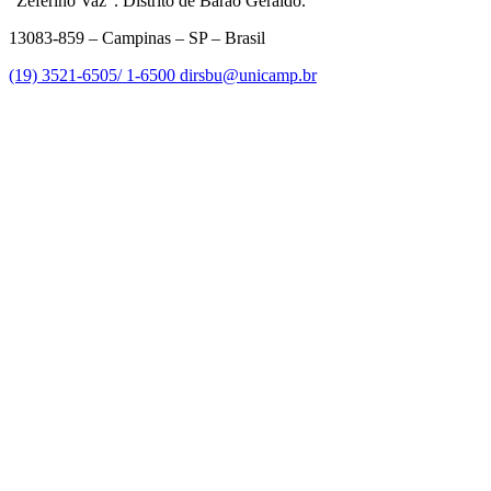
“Zeferino Vaz”. Distrito de Barão Geraldo.
13083-859 – Campinas – SP – Brasil
(19) 3521-6505/ 1-6500
dirsbu@unicamp.br
Link para o Facebook
Link para o Linkedin
Link para o Instagram