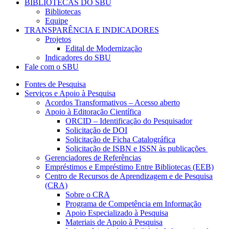
BIBLIOTECAS DO SBU
Bibliotecas
Equipe
TRANSPARÊNCIA E INDICADORES
Projetos
Edital de Modernização
Indicadores do SBU
Fale com o SBU
Fontes de Pesquisa
Serviços e Apoio à Pesquisa
Acordos Transformativos – Acesso aberto
Apoio à Editoração Científica
ORCID – Identificação do Pesquisador
Solicitação de DOI
Solicitação de Ficha Catalográfica
Solicitação de ISBN e ISSN às publicações
Gerenciadores de Referências
Empréstimos e Empréstimo Entre Bibliotecas (EEB)
Centro de Recursos de Aprendizagem e de Pesquisa
(CRA)
Sobre o CRA
Programa de Competência em Informação
Apoio Especializado à Pesquisa
Materiais de Apoio à Pesquisa