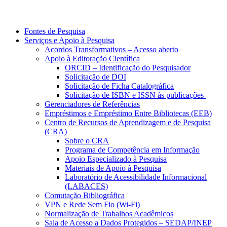
Fontes de Pesquisa
Serviços e Apoio à Pesquisa
Acordos Transformativos – Acesso aberto
Apoio à Editoração Científica
ORCID – Identificação do Pesquisador
Solicitação de DOI
Solicitação de Ficha Catalográfica
Solicitação de ISBN e ISSN às publicações
Gerenciadores de Referências
Empréstimos e Empréstimo Entre Bibliotecas (EEB)
Centro de Recursos de Aprendizagem e de Pesquisa
(CRA)
Sobre o CRA
Programa de Competência em Informação
Apoio Especializado à Pesquisa
Materiais de Apoio à Pesquisa
Laboratório de Acessibilidade Informacional
(LABACES)
Comutação Bibliográfica
VPN e Rede Sem Fio (Wi-Fi)
Normalização de Trabalhos Acadêmicos
Sala de Acesso a Dados Protegidos – SEDAP/INEP