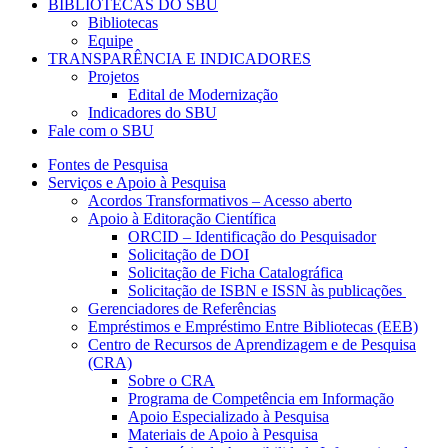
BIBLIOTECAS DO SBU
Bibliotecas
Equipe
TRANSPARÊNCIA E INDICADORES
Projetos
Edital de Modernização
Indicadores do SBU
Fale com o SBU
Fontes de Pesquisa
Serviços e Apoio à Pesquisa
Acordos Transformativos – Acesso aberto
Apoio à Editoração Científica
ORCID – Identificação do Pesquisador
Solicitação de DOI
Solicitação de Ficha Catalográfica
Solicitação de ISBN e ISSN às publicações
Gerenciadores de Referências
Empréstimos e Empréstimo Entre Bibliotecas (EEB)
Centro de Recursos de Aprendizagem e de Pesquisa
(CRA)
Sobre o CRA
Programa de Competência em Informação
Apoio Especializado à Pesquisa
Materiais de Apoio à Pesquisa