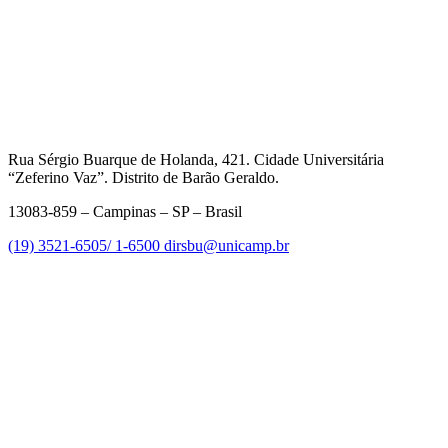
Rua Sérgio Buarque de Holanda, 421. Cidade Universitária
“Zeferino Vaz”. Distrito de Barão Geraldo.
13083-859 – Campinas – SP – Brasil
(19) 3521-6505/ 1-6500
dirsbu@unicamp.br
Link para o Facebook
Link para o Linkedin