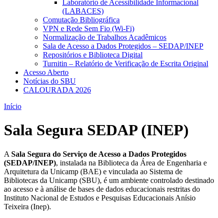
Laboratório de Acessibilidade Informacional
(LABACES)
Comutação Bibliográfica
VPN e Rede Sem Fio (Wi-Fi)
Normalização de Trabalhos Acadêmicos
Sala de Acesso a Dados Protegidos – SEDAP/INEP
Repositórios e Biblioteca Digital
Turnitin – Relatório de Verificação de Escrita Original
Acesso Aberto
Notícias do SBU
CALOURADA 2026
Início
Sala Segura SEDAP (INEP)
A
Sala Segura do Serviço de Acesso a Dados Protegidos
(SEDAP/INEP)
, instalada na Biblioteca da Área de Engenharia e
Arquitetura da Unicamp (BAE) e vinculada ao Sistema de
Bibliotecas da Unicamp (SBU), é um ambiente controlado destinado
ao acesso e à análise de bases de dados educacionais restritas do
Instituto Nacional de Estudos e Pesquisas Educacionais Anísio
Teixeira (Inep).