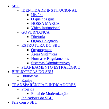
Conteúdo principal
Menu principal
Rodapé
SBU
IDENTIDADE INSTITUCIONAL
História
O que nos guia
NOSSA MARCA
Vídeo Institucional
GOVERNANÇA
Diretoria
Órgão Colegiado
ESTRUTURA DO SBU
Organograma
Áreas Sistêmicas
Normas e Regulamentos
Sistemas Administrativos
PLANEJAMENTO ESTRATÉGICO
BIBLIOTECAS DO SBU
Bibliotecas
Equipe
TRANSPARÊNCIA E INDICADORES
Projetos
Edital de Modernização
Indicadores do SBU
Fale com o SBU