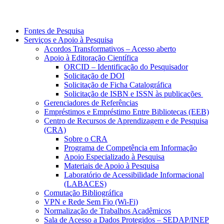
Fontes de Pesquisa
Serviços e Apoio à Pesquisa
Acordos Transformativos – Acesso aberto
Apoio à Editoração Científica
ORCID – Identificação do Pesquisador
Solicitação de DOI
Solicitação de Ficha Catalográfica
Solicitação de ISBN e ISSN às publicações
Gerenciadores de Referências
Empréstimos e Empréstimo Entre Bibliotecas (EEB)
Centro de Recursos de Aprendizagem e de Pesquisa
(CRA)
Sobre o CRA
Programa de Competência em Informação
Apoio Especializado à Pesquisa
Materiais de Apoio à Pesquisa
Laboratório de Acessibilidade Informacional
(LABACES)
Comutação Bibliográfica
VPN e Rede Sem Fio (Wi-Fi)
Normalização de Trabalhos Acadêmicos
Sala de Acesso a Dados Protegidos – SEDAP/INEP