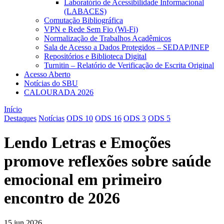
Laboratório de Acessibilidade Informacional
(LABACES)
Comutação Bibliográfica
VPN e Rede Sem Fio (Wi-Fi)
Normalização de Trabalhos Acadêmicos
Sala de Acesso a Dados Protegidos – SEDAP/INEP
Repositórios e Biblioteca Digital
Turnitin – Relatório de Verificação de Escrita Original
Acesso Aberto
Notícias do SBU
CALOURADA 2026
Início
Destaques
Notícias
ODS 10
ODS 16
ODS 3
ODS 5
Lendo Letras e Emoções
promove reflexões sobre saúde
emocional em primeiro
encontro de 2026
15 jun 2026