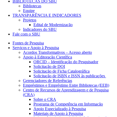
BIBLIOTECAS DO SBU
Bibliotecas
Equipe
TRANSPARÊNCIA E INDICADORES
Projetos
Edital de Modernização
Indicadores do SBU
Fale com o SBU
Fontes de Pesquisa
Serviços e Apoio à Pesquisa
Acordos Transformativos – Acesso aberto
Apoio à Editoração Científica
ORCID – Identificação do Pesquisador
Solicitação de DOI
Solicitação de Ficha Catalográfica
Solicitação de ISBN e ISSN às publicações
Gerenciadores de Referências
Empréstimos e Empréstimo Entre Bibliotecas (EEB)
Centro de Recursos de Aprendizagem e de Pesquisa
(CRA)
Sobre o CRA
Programa de Competência em Informação
Apoio Especializado à Pesquisa
Materiais de Apoio à Pesquisa