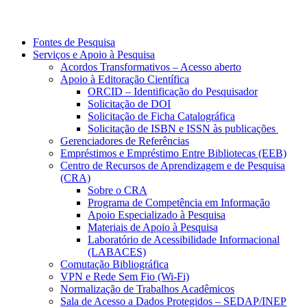
Fontes de Pesquisa
Serviços e Apoio à Pesquisa
Acordos Transformativos – Acesso aberto
Apoio à Editoração Científica
ORCID – Identificação do Pesquisador
Solicitação de DOI
Solicitação de Ficha Catalográfica
Solicitação de ISBN e ISSN às publicações
Gerenciadores de Referências
Empréstimos e Empréstimo Entre Bibliotecas (EEB)
Centro de Recursos de Aprendizagem e de Pesquisa
(CRA)
Sobre o CRA
Programa de Competência em Informação
Apoio Especializado à Pesquisa
Materiais de Apoio à Pesquisa
Laboratório de Acessibilidade Informacional
(LABACES)
Comutação Bibliográfica
VPN e Rede Sem Fio (Wi-Fi)
Normalização de Trabalhos Acadêmicos
Sala de Acesso a Dados Protegidos – SEDAP/INEP