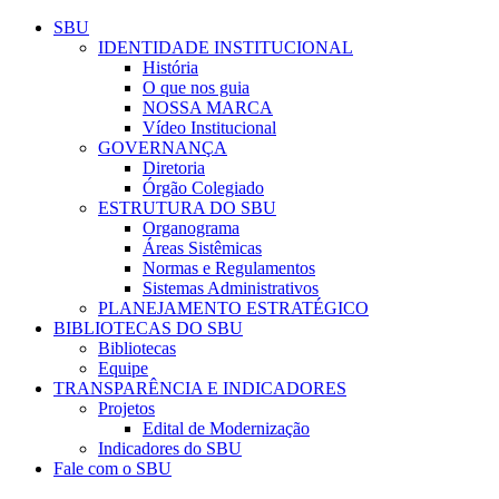
Conteúdo principal
Menu principal
Rodapé
SBU
IDENTIDADE INSTITUCIONAL
História
O que nos guia
NOSSA MARCA
Vídeo Institucional
GOVERNANÇA
Diretoria
Órgão Colegiado
ESTRUTURA DO SBU
Organograma
Áreas Sistêmicas
Normas e Regulamentos
Sistemas Administrativos
PLANEJAMENTO ESTRATÉGICO
BIBLIOTECAS DO SBU
Bibliotecas
Equipe
TRANSPARÊNCIA E INDICADORES
Projetos
Edital de Modernização
Indicadores do SBU
Fale com o SBU