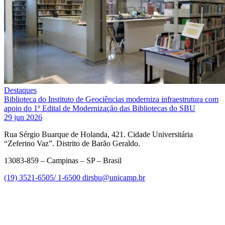
Destaques
Biblioteca do Instituto de Geociências moderniza infraestrutura com
apoio do 1º Edital de Modernização das Bibliotecas do SBU
29 jun 2026
Rua Sérgio Buarque de Holanda, 421. Cidade Universitária
“Zeferino Vaz”. Distrito de Barão Geraldo.
13083-859 – Campinas – SP – Brasil
(19) 3521-6505/ 1-6500
dirsbu@unicamp.br
Link para o Facebook