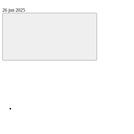
26 jun 2025
Compartilhar
Compartilhar po
Compartilhar n