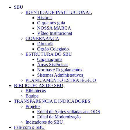
Conteúdo principal
Menu principal
Rodapé
SBU
IDENTIDADE INSTITUCIONAL
História
O que nos guia
NOSSA MARCA
Vídeo Institucional
GOVERNANÇA
Diretoria
Órgão Colegiado
ESTRUTURA DO SBU
Organograma
Áreas Sistêmicas
Normas e Regulamentos
Sistemas Administrativos
PLANEJAMENTO ESTRATÉGICO
BIBLIOTECAS DO SBU
Bibliotecas
Equipe
TRANSPARÊNCIA E INDICADORES
Projetos
Edital de Ações voltadas aos ODS
Edital de Modernização
Indicadores do SBU
Fale com o SBU