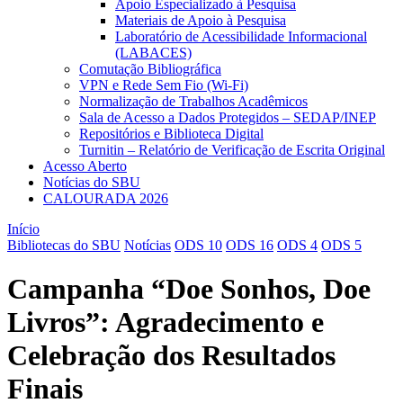
Apoio Especializado à Pesquisa
Materiais de Apoio à Pesquisa
Laboratório de Acessibilidade Informacional
(LABACES)
Comutação Bibliográfica
VPN e Rede Sem Fio (Wi-Fi)
Normalização de Trabalhos Acadêmicos
Sala de Acesso a Dados Protegidos – SEDAP/INEP
Repositórios e Biblioteca Digital
Turnitin – Relatório de Verificação de Escrita Original
Acesso Aberto
Notícias do SBU
CALOURADA 2026
Início
Bibliotecas do SBU
Notícias
ODS 10
ODS 16
ODS 4
ODS 5
Campanha “Doe Sonhos, Doe
Livros”: Agradecimento e
Celebração dos Resultados
Finais