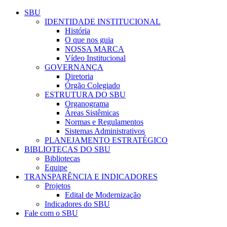
Conteúdo principal
Menu principal
Rodapé
SBU
IDENTIDADE INSTITUCIONAL
História
O que nos guia
NOSSA MARCA
Vídeo Institucional
GOVERNANÇA
Diretoria
Órgão Colegiado
ESTRUTURA DO SBU
Organograma
Áreas Sistêmicas
Normas e Regulamentos
Sistemas Administrativos
PLANEJAMENTO ESTRATÉGICO
BIBLIOTECAS DO SBU
Bibliotecas
Equipe
TRANSPARÊNCIA E INDICADORES
Projetos
Edital de Modernização
Indicadores do SBU
Fale com o SBU