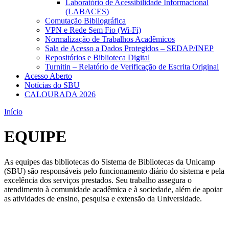
Laboratório de Acessibilidade Informacional
(LABACES)
Comutação Bibliográfica
VPN e Rede Sem Fio (Wi-Fi)
Normalização de Trabalhos Acadêmicos
Sala de Acesso a Dados Protegidos – SEDAP/INEP
Repositórios e Biblioteca Digital
Turnitin – Relatório de Verificação de Escrita Original
Acesso Aberto
Notícias do SBU
CALOURADA 2026
Início
EQUIPE
As equipes das bibliotecas do Sistema de Bibliotecas da Unicamp
(SBU) são responsáveis pelo funcionamento diário do sistema e pela
excelência dos serviços prestados. Seu trabalho assegura o
atendimento à comunidade acadêmica e à sociedade, além de apoiar
as atividades de ensino, pesquisa e extensão da Universidade.