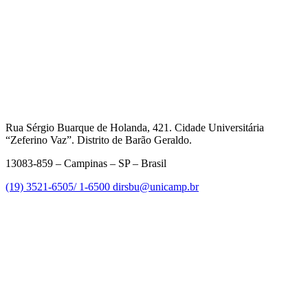
Rua Sérgio Buarque de Holanda, 421. Cidade Universitária
“Zeferino Vaz”. Distrito de Barão Geraldo.
13083-859 – Campinas – SP – Brasil
(19) 3521-6505/ 1-6500
dirsbu@unicamp.br
Link para o Facebook
Link para o Linkedin