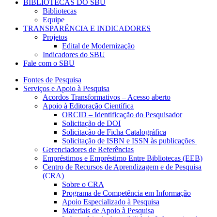
BIBLIOTECAS DO SBU
Bibliotecas
Equipe
TRANSPARÊNCIA E INDICADORES
Projetos
Edital de Modernização
Indicadores do SBU
Fale com o SBU
Fontes de Pesquisa
Serviços e Apoio à Pesquisa
Acordos Transformativos – Acesso aberto
Apoio à Editoração Científica
ORCID – Identificação do Pesquisador
Solicitação de DOI
Solicitação de Ficha Catalográfica
Solicitação de ISBN e ISSN às publicações
Gerenciadores de Referências
Empréstimos e Empréstimo Entre Bibliotecas (EEB)
Centro de Recursos de Aprendizagem e de Pesquisa
(CRA)
Sobre o CRA
Programa de Competência em Informação
Apoio Especializado à Pesquisa
Materiais de Apoio à Pesquisa