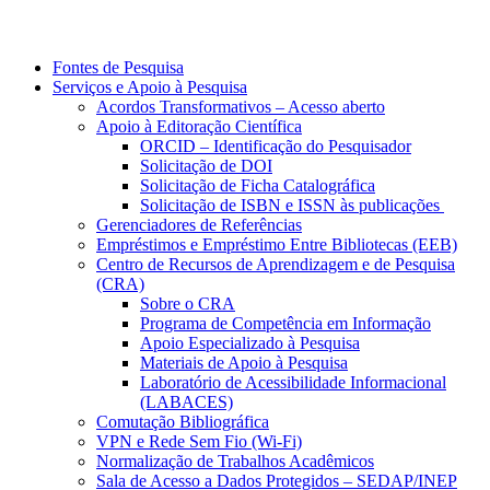
Fontes de Pesquisa
Serviços e Apoio à Pesquisa
Acordos Transformativos – Acesso aberto
Apoio à Editoração Científica
ORCID – Identificação do Pesquisador
Solicitação de DOI
Solicitação de Ficha Catalográfica
Solicitação de ISBN e ISSN às publicações
Gerenciadores de Referências
Empréstimos e Empréstimo Entre Bibliotecas (EEB)
Centro de Recursos de Aprendizagem e de Pesquisa
(CRA)
Sobre o CRA
Programa de Competência em Informação
Apoio Especializado à Pesquisa
Materiais de Apoio à Pesquisa
Laboratório de Acessibilidade Informacional
(LABACES)
Comutação Bibliográfica
VPN e Rede Sem Fio (Wi-Fi)
Normalização de Trabalhos Acadêmicos
Sala de Acesso a Dados Protegidos – SEDAP/INEP