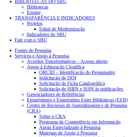
BIBLIOTECAS DO SBU
Bibliotecas
Equipe
TRANSPARÊNCIA E INDICADORES
Projetos
Edital de Modernização
Indicadores do SBU
Fale com o SBU
Fontes de Pesquisa
Serviços e Apoio à Pesquisa
Acordos Transformativos – Acesso aberto
Apoio à Editoração Científica
ORCID – Identificação do Pesquisador
Solicitação de DOI
Solicitação de Ficha Catalográfica
Solicitação de ISBN e ISSN às publicações
Gerenciadores de Referências
Empréstimos e Empréstimo Entre Bibliotecas (EEB)
Centro de Recursos de Aprendizagem e de Pesquisa
(CRA)
Sobre o CRA
Programa de Competência em Informação
Apoio Especializado à Pesquisa
Materiais de Apoio à Pesquisa