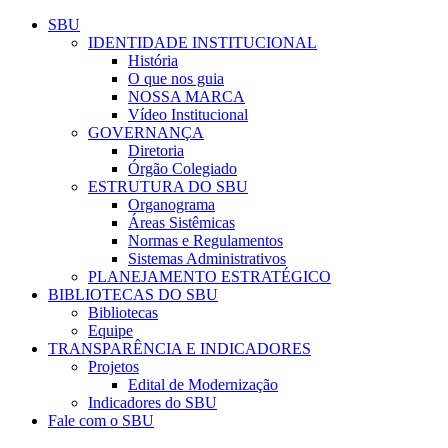
Conteúdo principal
Menu principal
Rodapé
SBU
IDENTIDADE INSTITUCIONAL
História
O que nos guia
NOSSA MARCA
Vídeo Institucional
GOVERNANÇA
Diretoria
Órgão Colegiado
ESTRUTURA DO SBU
Organograma
Áreas Sistêmicas
Normas e Regulamentos
Sistemas Administrativos
PLANEJAMENTO ESTRATÉGICO
BIBLIOTECAS DO SBU
Bibliotecas
Equipe
TRANSPARÊNCIA E INDICADORES
Projetos
Edital de Modernização
Indicadores do SBU
Fale com o SBU