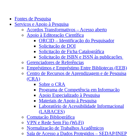
Fontes de Pesquisa
Serviços e Apoio à Pesquisa
Acordos Transformativos – Acesso aberto
Apoio à Editoração Científica
ORCID – Identificação do Pesquisador
Solicitação de DOI
Solicitação de Ficha Catalográfica
Solicitação de ISBN e ISSN às publicações
Gerenciadores de Referências
Empréstimos e Empréstimo Entre Bibliotecas (EEB)
Centro de Recursos de Aprendizagem e de Pesquisa
(CRA)
Sobre o CRA
Programa de Competência em Informação
Apoio Especializado à Pesquisa
Materiais de Apoio à Pesquisa
Laboratório de Acessibilidade Informacional
(LABACES)
Comutação Bibliográfica
VPN e Rede Sem Fio (Wi-Fi)
Normalização de Trabalhos Acadêmicos
Sala de Acesso a Dados Protegidos – SEDAP/INEP