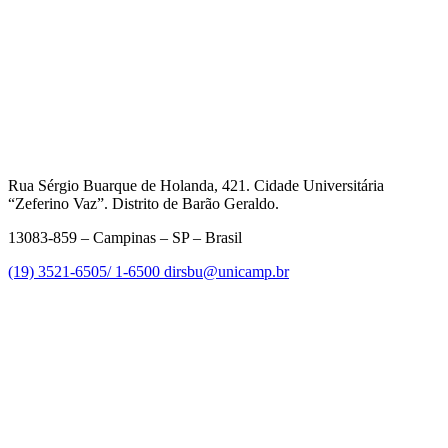
Rua Sérgio Buarque de Holanda, 421. Cidade Universitária
“Zeferino Vaz”. Distrito de Barão Geraldo.
13083-859 – Campinas – SP – Brasil
(19) 3521-6505/ 1-6500
dirsbu@unicamp.br
Link para o Facebook
Link para o Linkedin