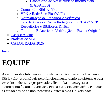
Laboratório de Acessibilidade Informacional
(LABACES)
Comutação Bibliográfica
VPN e Rede Sem Fio (Wi-Fi)
Normalização de Trabalhos Acadêmicos
Sala de Acesso a Dados Protegidos – SEDAP/INEP
Repositórios e Biblioteca Digital
Turnitin – Relatório de Verificação de Escrita Original
Acesso Aberto
Notícias do SBU
CALOURADA 2026
Início
EQUIPE
As equipes das bibliotecas do Sistema de Bibliotecas da Unicamp
(SBU) são responsáveis pelo funcionamento diário do sistema e pela
excelência dos serviços prestados. Seu trabalho assegura o
atendimento à comunidade acadêmica e à sociedade, além de apoiar
as atividades de ensino, pesquisa e extensão da Universidade.