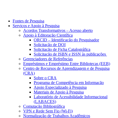
Fontes de Pesquisa
Serviços e Apoio à Pesquisa
Acordos Transformativos – Acesso aberto
Apoio à Editoração Científica
ORCID – Identificação do Pesquisador
Solicitação de DOI
Solicitação de Ficha Catalográfica
Solicitação de ISBN e ISSN às publicações
Gerenciadores de Referências
Empréstimos e Empréstimo Entre Bibliotecas (EEB)
Centro de Recursos de Aprendizagem e de Pesquisa
(CRA)
Sobre o CRA
Programa de Competência em Informação
Apoio Especializado à Pesquisa
Materiais de Apoio à Pesquisa
Laboratório de Acessibilidade Informacional
(LABACES)
Comutação Bibliográfica
VPN e Rede Sem Fio (Wi-Fi)
Normalização de Trabalhos Acadêmicos