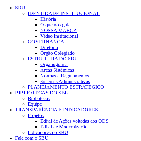
Conteúdo principal
Menu principal
Rodapé
SBU
IDENTIDADE INSTITUCIONAL
História
O que nos guia
NOSSA MARCA
Vídeo Institucional
GOVERNANÇA
Diretoria
Órgão Colegiado
ESTRUTURA DO SBU
Organograma
Áreas Sistêmicas
Normas e Regulamentos
Sistemas Administrativos
PLANEJAMENTO ESTRATÉGICO
BIBLIOTECAS DO SBU
Bibliotecas
Equipe
TRANSPARÊNCIA E INDICADORES
Projetos
Edital de Ações voltadas aos ODS
Edital de Modernização
Indicadores do SBU
Fale com o SBU