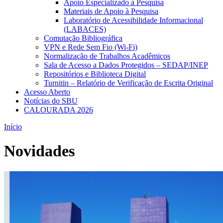
Apoio Especializado à Pesquisa
Materiais de Apoio à Pesquisa
Laboratório de Acessibilidade Informacional
(LABACES)
Comutação Bibliográfica
VPN e Rede Sem Fio (Wi-Fi)
Normalização de Trabalhos Acadêmicos
Sala de Acesso a Dados Protegidos – SEDAP/INEP
Repositórios e Biblioteca Digital
Turnitin – Relatório de Verificação de Escrita Original
Acesso Aberto
Notícias do SBU
CALOURADA 2026
Início
Novidades