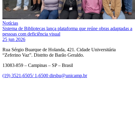
Notícias
Sistema de Bibliotecas lança plataforma que reúne obras adaptadas a
pessoas com deficiência visual
25 jun 2026
Rua Sérgio Buarque de Holanda, 421. Cidade Universitária
“Zeferino Vaz”. Distrito de Barão Geraldo.
13083-859 – Campinas – SP – Brasil
(19) 3521-6505/ 1-6500
dirsbu@unicamp.br
Link para o Facebook
Link para o Linkedin