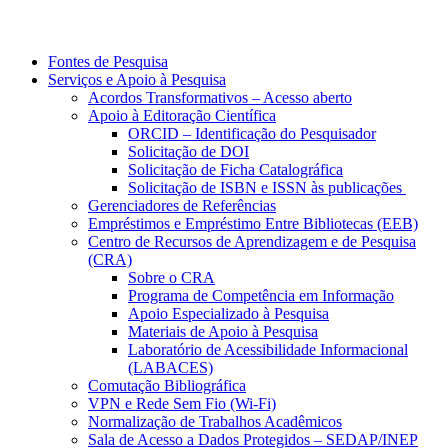
Fontes de Pesquisa
Serviços e Apoio à Pesquisa
Acordos Transformativos – Acesso aberto
Apoio à Editoração Científica
ORCID – Identificação do Pesquisador
Solicitação de DOI
Solicitação de Ficha Catalográfica
Solicitação de ISBN e ISSN às publicações
Gerenciadores de Referências
Empréstimos e Empréstimo Entre Bibliotecas (EEB)
Centro de Recursos de Aprendizagem e de Pesquisa
(CRA)
Sobre o CRA
Programa de Competência em Informação
Apoio Especializado à Pesquisa
Materiais de Apoio à Pesquisa
Laboratório de Acessibilidade Informacional
(LABACES)
Comutação Bibliográfica
VPN e Rede Sem Fio (Wi-Fi)
Normalização de Trabalhos Acadêmicos
Sala de Acesso a Dados Protegidos – SEDAP/INEP