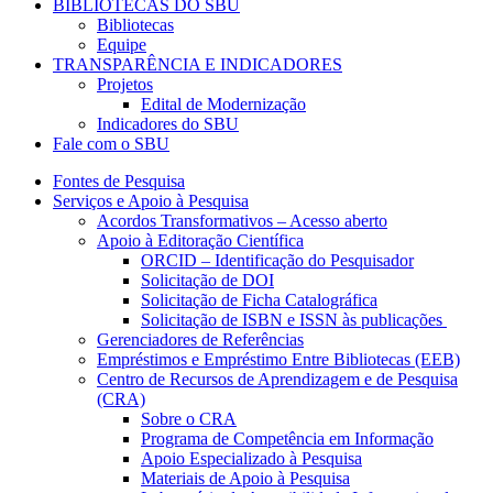
BIBLIOTECAS DO SBU
Bibliotecas
Equipe
TRANSPARÊNCIA E INDICADORES
Projetos
Edital de Modernização
Indicadores do SBU
Fale com o SBU
Fontes de Pesquisa
Serviços e Apoio à Pesquisa
Acordos Transformativos – Acesso aberto
Apoio à Editoração Científica
ORCID – Identificação do Pesquisador
Solicitação de DOI
Solicitação de Ficha Catalográfica
Solicitação de ISBN e ISSN às publicações
Gerenciadores de Referências
Empréstimos e Empréstimo Entre Bibliotecas (EEB)
Centro de Recursos de Aprendizagem e de Pesquisa
(CRA)
Sobre o CRA
Programa de Competência em Informação
Apoio Especializado à Pesquisa
Materiais de Apoio à Pesquisa