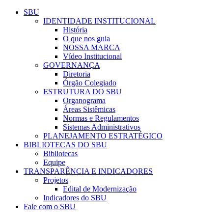
Conteúdo principal
Menu principal
Rodapé
SBU
IDENTIDADE INSTITUCIONAL
História
O que nos guia
NOSSA MARCA
Vídeo Institucional
GOVERNANÇA
Diretoria
Órgão Colegiado
ESTRUTURA DO SBU
Organograma
Áreas Sistêmicas
Normas e Regulamentos
Sistemas Administrativos
PLANEJAMENTO ESTRATÉGICO
BIBLIOTECAS DO SBU
Bibliotecas
Equipe
TRANSPARÊNCIA E INDICADORES
Projetos
Edital de Modernização
Indicadores do SBU
Fale com o SBU