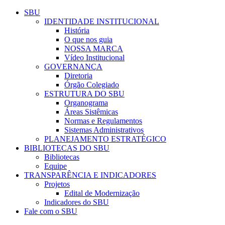
Conteúdo principal
Menu principal
Rodapé
SBU
IDENTIDADE INSTITUCIONAL
História
O que nos guia
NOSSA MARCA
Vídeo Institucional
GOVERNANÇA
Diretoria
Órgão Colegiado
ESTRUTURA DO SBU
Organograma
Áreas Sistêmicas
Normas e Regulamentos
Sistemas Administrativos
PLANEJAMENTO ESTRATÉGICO
BIBLIOTECAS DO SBU
Bibliotecas
Equipe
TRANSPARÊNCIA E INDICADORES
Projetos
Edital de Modernização
Indicadores do SBU
Fale com o SBU