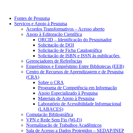
Fontes de Pesquisa
Serviços e Apoio à Pesquisa
Acordos Transformativos – Acesso aberto
Apoio à Editoração Científica
ORCID – Identificação do Pesquisador
Solicitação de DOI
Solicitação de Ficha Catalográfica
Solicitação de ISBN e ISSN às publicações
Gerenciadores de Referências
Empréstimos e Empréstimo Entre Bibliotecas (EEB)
Centro de Recursos de Aprendizagem e de Pesquisa
(CRA)
Sobre o CRA
Programa de Competência em Informação
Apoio Especializado à Pesquisa
Materiais de Apoio à Pesquisa
Laboratório de Acessibilidade Informacional
(LABACES)
Comutação Bibliográfica
VPN e Rede Sem Fio (Wi-Fi)
Normalização de Trabalhos Acadêmicos
Sala de Acesso a Dados Protegidos – SEDAP/INEP