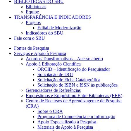
BIBLIOTECAS DO SBU
Bibliotecas
Equipe
TRANSPARÊNCIA E INDICADORES
Projetos
Edital de Modernização
Indicadores do SBU
Fale com o SBU
Fontes de Pesquisa
Serviços e Apoio à Pesquisa
Acordos Transformativos – Acesso aberto
Apoio à Editoração Científica
ORCID – Identificação do Pesquisador
Solicitação de DOI
Solicitação de Ficha Catalográfica
Solicitação de ISBN e ISSN às publicações
Gerenciadores de Referências
Empréstimos e Empréstimo Entre Bibliotecas (EEB)
Centro de Recursos de Aprendizagem e de Pesquisa
(CRA)
Sobre o CRA
Programa de Competência em Informação
Apoio Especializado à Pesquisa
Materiais de Apoio à Pesquisa