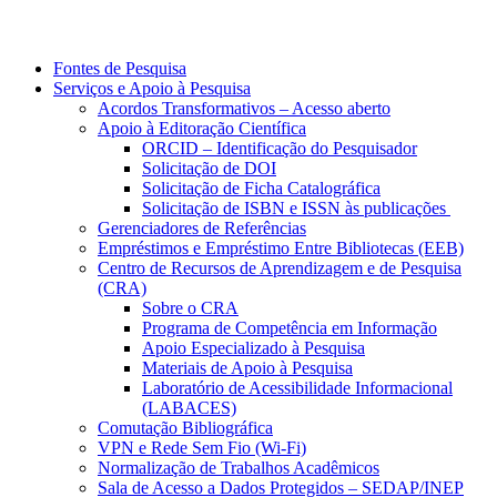
Fontes de Pesquisa
Serviços e Apoio à Pesquisa
Acordos Transformativos – Acesso aberto
Apoio à Editoração Científica
ORCID – Identificação do Pesquisador
Solicitação de DOI
Solicitação de Ficha Catalográfica
Solicitação de ISBN e ISSN às publicações
Gerenciadores de Referências
Empréstimos e Empréstimo Entre Bibliotecas (EEB)
Centro de Recursos de Aprendizagem e de Pesquisa
(CRA)
Sobre o CRA
Programa de Competência em Informação
Apoio Especializado à Pesquisa
Materiais de Apoio à Pesquisa
Laboratório de Acessibilidade Informacional
(LABACES)
Comutação Bibliográfica
VPN e Rede Sem Fio (Wi-Fi)
Normalização de Trabalhos Acadêmicos
Sala de Acesso a Dados Protegidos – SEDAP/INEP