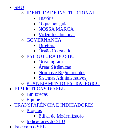
Conteúdo principal
Menu principal
Rodapé
SBU
IDENTIDADE INSTITUCIONAL
História
O que nos guia
NOSSA MARCA
Vídeo Institucional
GOVERNANÇA
Diretoria
Órgão Colegiado
ESTRUTURA DO SBU
Organograma
Áreas Sistêmicas
Normas e Regulamentos
Sistemas Administrativos
PLANEJAMENTO ESTRATÉGICO
BIBLIOTECAS DO SBU
Bibliotecas
Equipe
TRANSPARÊNCIA E INDICADORES
Projetos
Edital de Modernização
Indicadores do SBU
Fale com o SBU