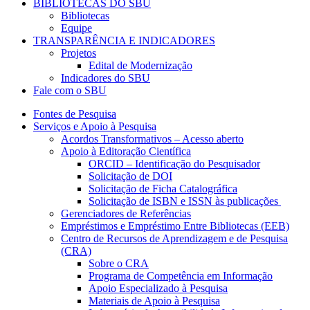
BIBLIOTECAS DO SBU
Bibliotecas
Equipe
TRANSPARÊNCIA E INDICADORES
Projetos
Edital de Modernização
Indicadores do SBU
Fale com o SBU
Fontes de Pesquisa
Serviços e Apoio à Pesquisa
Acordos Transformativos – Acesso aberto
Apoio à Editoração Científica
ORCID – Identificação do Pesquisador
Solicitação de DOI
Solicitação de Ficha Catalográfica
Solicitação de ISBN e ISSN às publicações
Gerenciadores de Referências
Empréstimos e Empréstimo Entre Bibliotecas (EEB)
Centro de Recursos de Aprendizagem e de Pesquisa
(CRA)
Sobre o CRA
Programa de Competência em Informação
Apoio Especializado à Pesquisa
Materiais de Apoio à Pesquisa