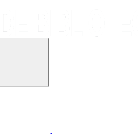
Buscar
k
Link para o Linkedin
p
Link para o RSS