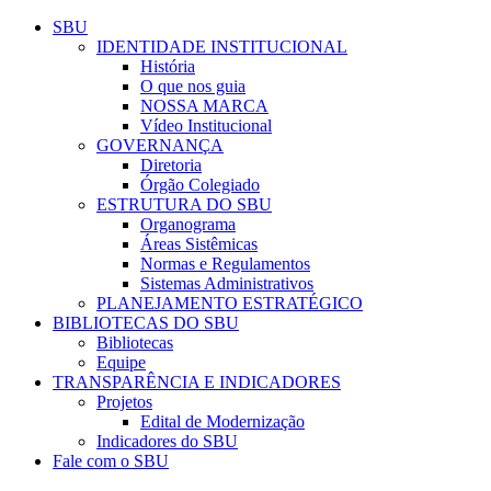
Conteúdo principal
Menu principal
Rodapé
SBU
IDENTIDADE INSTITUCIONAL
História
O que nos guia
NOSSA MARCA
Vídeo Institucional
GOVERNANÇA
Diretoria
Órgão Colegiado
ESTRUTURA DO SBU
Organograma
Áreas Sistêmicas
Normas e Regulamentos
Sistemas Administrativos
PLANEJAMENTO ESTRATÉGICO
BIBLIOTECAS DO SBU
Bibliotecas
Equipe
TRANSPARÊNCIA E INDICADORES
Projetos
Edital de Modernização
Indicadores do SBU
Fale com o SBU