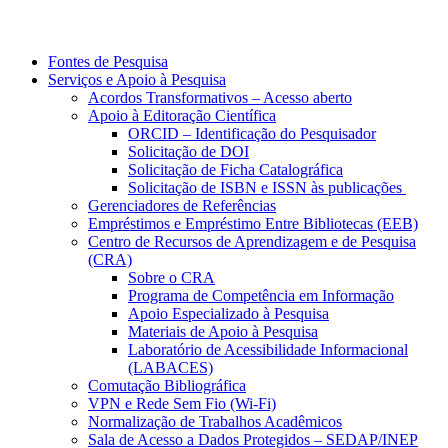
Fontes de Pesquisa
Serviços e Apoio à Pesquisa
Acordos Transformativos – Acesso aberto
Apoio à Editoração Científica
ORCID – Identificação do Pesquisador
Solicitação de DOI
Solicitação de Ficha Catalográfica
Solicitação de ISBN e ISSN às publicações
Gerenciadores de Referências
Empréstimos e Empréstimo Entre Bibliotecas (EEB)
Centro de Recursos de Aprendizagem e de Pesquisa
(CRA)
Sobre o CRA
Programa de Competência em Informação
Apoio Especializado à Pesquisa
Materiais de Apoio à Pesquisa
Laboratório de Acessibilidade Informacional
(LABACES)
Comutação Bibliográfica
VPN e Rede Sem Fio (Wi-Fi)
Normalização de Trabalhos Acadêmicos
Sala de Acesso a Dados Protegidos – SEDAP/INEP