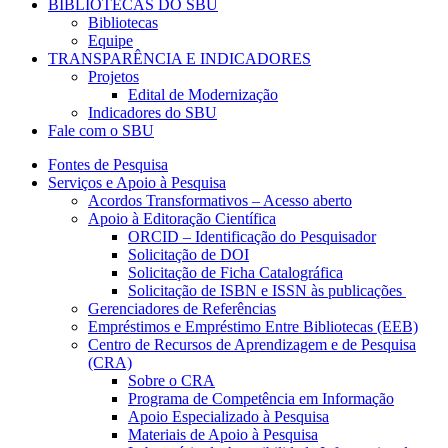
BIBLIOTECAS DO SBU
Bibliotecas
Equipe
TRANSPARÊNCIA E INDICADORES
Projetos
Edital de Modernização
Indicadores do SBU
Fale com o SBU
Fontes de Pesquisa
Serviços e Apoio à Pesquisa
Acordos Transformativos – Acesso aberto
Apoio à Editoração Científica
ORCID – Identificação do Pesquisador
Solicitação de DOI
Solicitação de Ficha Catalográfica
Solicitação de ISBN e ISSN às publicações
Gerenciadores de Referências
Empréstimos e Empréstimo Entre Bibliotecas (EEB)
Centro de Recursos de Aprendizagem e de Pesquisa
(CRA)
Sobre o CRA
Programa de Competência em Informação
Apoio Especializado à Pesquisa
Materiais de Apoio à Pesquisa