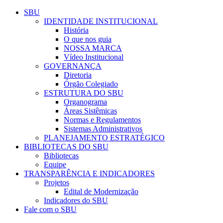
Conteúdo principal
Menu principal
Rodapé
SBU
IDENTIDADE INSTITUCIONAL
História
O que nos guia
NOSSA MARCA
Vídeo Institucional
GOVERNANÇA
Diretoria
Órgão Colegiado
ESTRUTURA DO SBU
Organograma
Áreas Sistêmicas
Normas e Regulamentos
Sistemas Administrativos
PLANEJAMENTO ESTRATÉGICO
BIBLIOTECAS DO SBU
Bibliotecas
Equipe
TRANSPARÊNCIA E INDICADORES
Projetos
Edital de Modernização
Indicadores do SBU
Fale com o SBU