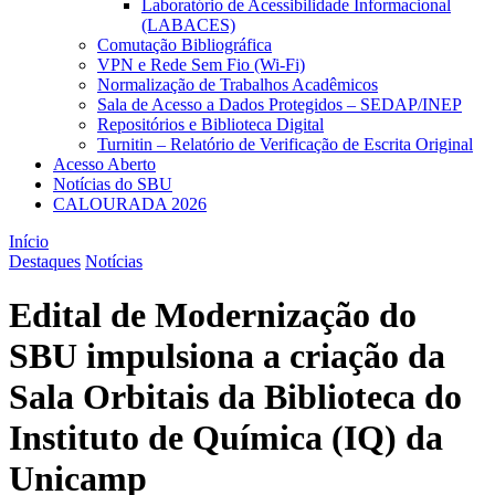
Laboratório de Acessibilidade Informacional
(LABACES)
Comutação Bibliográfica
VPN e Rede Sem Fio (Wi-Fi)
Normalização de Trabalhos Acadêmicos
Sala de Acesso a Dados Protegidos – SEDAP/INEP
Repositórios e Biblioteca Digital
Turnitin – Relatório de Verificação de Escrita Original
Acesso Aberto
Notícias do SBU
CALOURADA 2026
Início
Destaques
Notícias
Edital de Modernização do
SBU impulsiona a criação da
Sala Orbitais da Biblioteca do
Instituto de Química (IQ) da
Unicamp