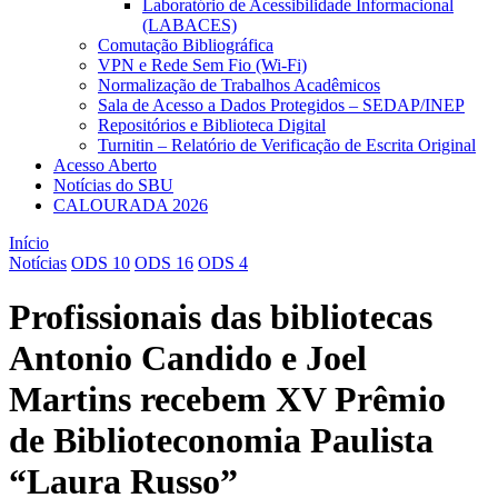
Laboratório de Acessibilidade Informacional
(LABACES)
Comutação Bibliográfica
VPN e Rede Sem Fio (Wi-Fi)
Normalização de Trabalhos Acadêmicos
Sala de Acesso a Dados Protegidos – SEDAP/INEP
Repositórios e Biblioteca Digital
Turnitin – Relatório de Verificação de Escrita Original
Acesso Aberto
Notícias do SBU
CALOURADA 2026
Início
Notícias
ODS 10
ODS 16
ODS 4
Profissionais das bibliotecas
Antonio Candido e Joel
Martins recebem XV Prêmio
de Biblioteconomia Paulista
“Laura Russo”