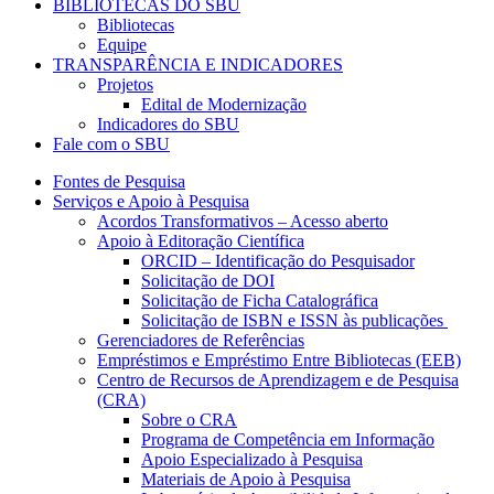
BIBLIOTECAS DO SBU
Bibliotecas
Equipe
TRANSPARÊNCIA E INDICADORES
Projetos
Edital de Modernização
Indicadores do SBU
Fale com o SBU
Fontes de Pesquisa
Serviços e Apoio à Pesquisa
Acordos Transformativos – Acesso aberto
Apoio à Editoração Científica
ORCID – Identificação do Pesquisador
Solicitação de DOI
Solicitação de Ficha Catalográfica
Solicitação de ISBN e ISSN às publicações
Gerenciadores de Referências
Empréstimos e Empréstimo Entre Bibliotecas (EEB)
Centro de Recursos de Aprendizagem e de Pesquisa
(CRA)
Sobre o CRA
Programa de Competência em Informação
Apoio Especializado à Pesquisa
Materiais de Apoio à Pesquisa