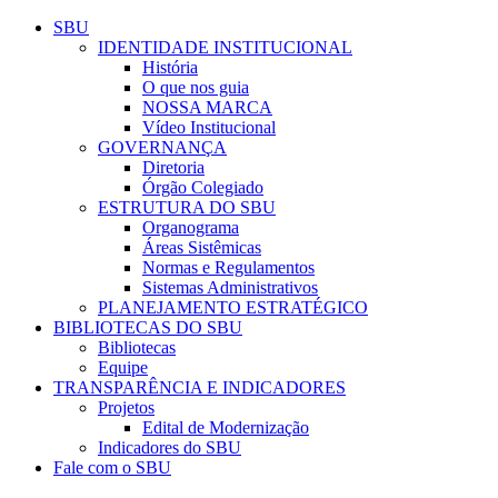
Conteúdo principal
Menu principal
Rodapé
SBU
IDENTIDADE INSTITUCIONAL
História
O que nos guia
NOSSA MARCA
Vídeo Institucional
GOVERNANÇA
Diretoria
Órgão Colegiado
ESTRUTURA DO SBU
Organograma
Áreas Sistêmicas
Normas e Regulamentos
Sistemas Administrativos
PLANEJAMENTO ESTRATÉGICO
BIBLIOTECAS DO SBU
Bibliotecas
Equipe
TRANSPARÊNCIA E INDICADORES
Projetos
Edital de Modernização
Indicadores do SBU
Fale com o SBU