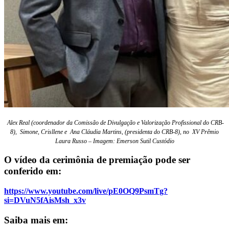
Alex Real
(coordenador da
Comissão de Divulgação e Valorização Profissional do CRB-
8),
Simone, Crisllene e
Ana Cláudia Martins
, (
presidenta do CRB-8),
no XV Prêmio
Laura Russo – Imagem:
Emerson Sutil Custódio
O vídeo da cerimônia de premiação pode ser
conferido em:
https://www.youtube.com/live/pE0OQ9PsmTg?
si=DVuN5fAisMsh_x3v
Saiba mais em: