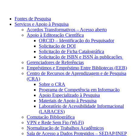
Fontes de Pesquisa
Serviços e Apoio à Pesquisa
Acordos Transformativos – Acesso aberto
Apoio à Editoração Científica
ORCID – Identificação do Pesquisador
Solicitação de DOI
Solicitação de Ficha Catalográfica
Solicitação de ISBN e ISSN às publicações
Gerenciadores de Referências
Empréstimos e Empréstimo Entre Bibliotecas (EEB)
Centro de Recursos de Aprendizagem e de Pesquisa
(CRA)
Sobre o CRA
Programa de Competência em Informação
Apoio Especializado à Pesquisa
Materiais de Apoio à Pesquisa
Laboratório de Acessibilidade Informacional
(LABACES)
Comutação Bibliográfica
VPN e Rede Sem Fio (Wi-Fi)
Normalização de Trabalhos Acadêmicos
Sala de Acesso a Dados Protegidos – SEDAP/INEP