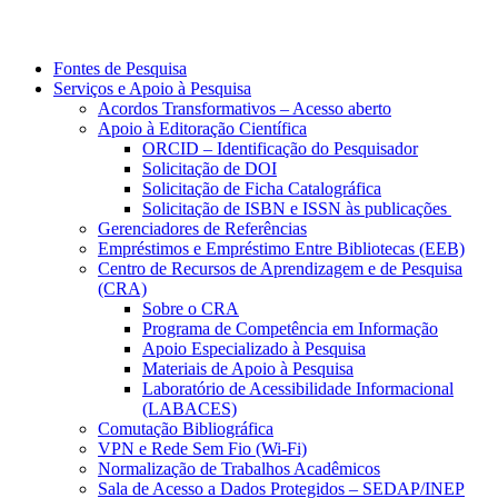
Fontes de Pesquisa
Serviços e Apoio à Pesquisa
Acordos Transformativos – Acesso aberto
Apoio à Editoração Científica
ORCID – Identificação do Pesquisador
Solicitação de DOI
Solicitação de Ficha Catalográfica
Solicitação de ISBN e ISSN às publicações
Gerenciadores de Referências
Empréstimos e Empréstimo Entre Bibliotecas (EEB)
Centro de Recursos de Aprendizagem e de Pesquisa
(CRA)
Sobre o CRA
Programa de Competência em Informação
Apoio Especializado à Pesquisa
Materiais de Apoio à Pesquisa
Laboratório de Acessibilidade Informacional
(LABACES)
Comutação Bibliográfica
VPN e Rede Sem Fio (Wi-Fi)
Normalização de Trabalhos Acadêmicos
Sala de Acesso a Dados Protegidos – SEDAP/INEP