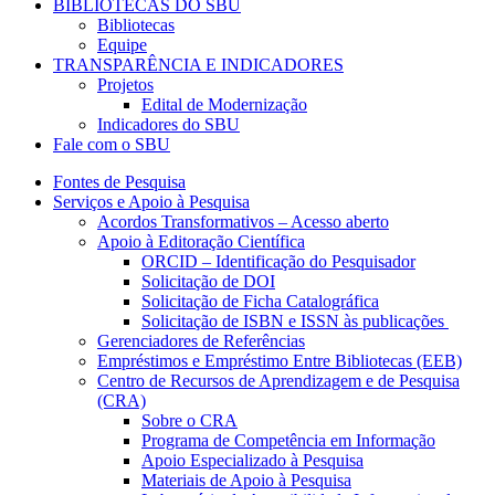
BIBLIOTECAS DO SBU
Bibliotecas
Equipe
TRANSPARÊNCIA E INDICADORES
Projetos
Edital de Modernização
Indicadores do SBU
Fale com o SBU
Fontes de Pesquisa
Serviços e Apoio à Pesquisa
Acordos Transformativos – Acesso aberto
Apoio à Editoração Científica
ORCID – Identificação do Pesquisador
Solicitação de DOI
Solicitação de Ficha Catalográfica
Solicitação de ISBN e ISSN às publicações
Gerenciadores de Referências
Empréstimos e Empréstimo Entre Bibliotecas (EEB)
Centro de Recursos de Aprendizagem e de Pesquisa
(CRA)
Sobre o CRA
Programa de Competência em Informação
Apoio Especializado à Pesquisa
Materiais de Apoio à Pesquisa