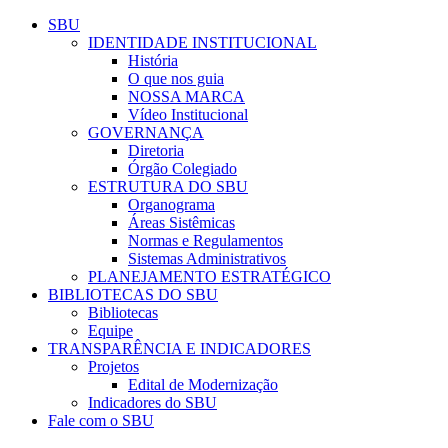
Conteúdo principal
Menu principal
Rodapé
SBU
IDENTIDADE INSTITUCIONAL
História
O que nos guia
NOSSA MARCA
Vídeo Institucional
GOVERNANÇA
Diretoria
Órgão Colegiado
ESTRUTURA DO SBU
Organograma
Áreas Sistêmicas
Normas e Regulamentos
Sistemas Administrativos
PLANEJAMENTO ESTRATÉGICO
BIBLIOTECAS DO SBU
Bibliotecas
Equipe
TRANSPARÊNCIA E INDICADORES
Projetos
Edital de Modernização
Indicadores do SBU
Fale com o SBU