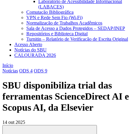
Laboratório de Acessibilidade Informacional
(LABACES)
Comutação Bibliográfica
VPN e Rede Sem Fio (Wi-Fi)
Normalização de Trabalhos Acadêmicos
Sala de Acesso a Dados Protegidos – SEDAP/INEP
Repositórios e Biblioteca Digital
Turnitin – Relatório de Verificação de Escrita Original
Acesso Aberto
Notícias do SBU
CALOURADA 2026
Início
Notícias
ODS 4
ODS 9
SBU disponibiliza trial das
ferramentas ScienceDirect AI e
Scopus AI, da Elsevier
14 out 2025