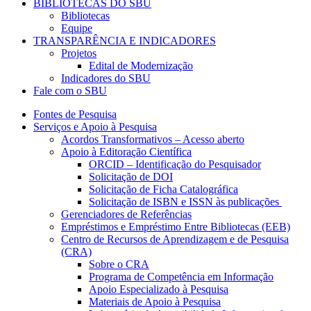
BIBLIOTECAS DO SBU
Bibliotecas
Equipe
TRANSPARÊNCIA E INDICADORES
Projetos
Edital de Modernização
Indicadores do SBU
Fale com o SBU
Fontes de Pesquisa
Serviços e Apoio à Pesquisa
Acordos Transformativos – Acesso aberto
Apoio à Editoração Científica
ORCID – Identificação do Pesquisador
Solicitação de DOI
Solicitação de Ficha Catalográfica
Solicitação de ISBN e ISSN às publicações
Gerenciadores de Referências
Empréstimos e Empréstimo Entre Bibliotecas (EEB)
Centro de Recursos de Aprendizagem e de Pesquisa
(CRA)
Sobre o CRA
Programa de Competência em Informação
Apoio Especializado à Pesquisa
Materiais de Apoio à Pesquisa