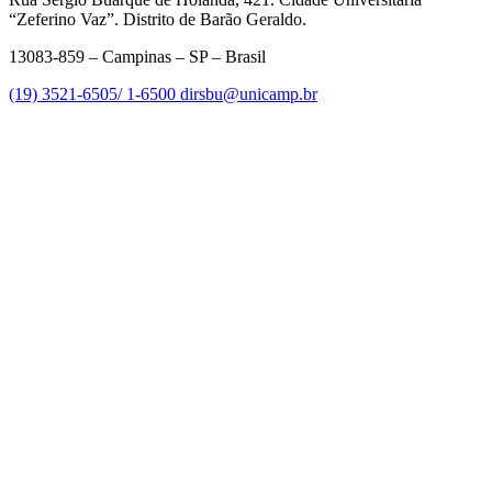
“Zeferino Vaz”. Distrito de Barão Geraldo.
13083-859 – Campinas – SP – Brasil
(19) 3521-6505/ 1-6500
dirsbu@unicamp.br
Link para o Facebook
Link para o Linkedin
Link para o Instagram