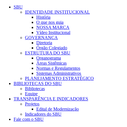
Conteúdo principal
Menu principal
Rodapé
SBU
IDENTIDADE INSTITUCIONAL
História
O que nos guia
NOSSA MARCA
Vídeo Institucional
GOVERNANÇA
Diretoria
Órgão Colegiado
ESTRUTURA DO SBU
Organograma
Áreas Sistêmicas
Normas e Regulamentos
Sistemas Administrativos
PLANEJAMENTO ESTRATÉGICO
BIBLIOTECAS DO SBU
Bibliotecas
Equipe
TRANSPARÊNCIA E INDICADORES
Projetos
Edital de Modernização
Indicadores do SBU
Fale com o SBU