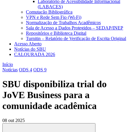
Laboratório de Acessibilidade Informacional
(LABACES)
Comutação Bibliográfica
VPN e Rede Sem Fio (Wi-Fi)
Normalização de Trabalhos Acadêmicos
Sala de Acesso a Dados Protegidos – SEDAP/INEP
Repositórios e Biblioteca Digital
Turnitin – Relatório de Verificação de Escrita Original
Acesso Aberto
Notícias do SBU
CALOURADA 2026
Início
Notícias
ODS 4
ODS 9
SBU disponibiliza trial do
JoVE Business para a
comunidade acadêmica
08 out 2025