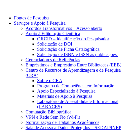
Fontes de Pesquisa
Serviços e Apoio à Pesquisa
Acordos Transformativos – Acesso aberto
Apoio à Editoração Científica
ORCID – Identificação do Pesquisador
Solicitação de DOI
Solicitação de Ficha Catalográfica
Solicitação de ISBN e ISSN às publicações
Gerenciadores de Referências
Empréstimos e Empréstimo Entre Bibliotecas (EEB)
Centro de Recursos de Aprendizagem e de Pesquisa
(CRA)
Sobre o CRA
Programa de Competência em Informação
Apoio Especializado à Pesquisa
Materiais de Apoio à Pesquisa
Laboratório de Acessibilidade Informacional
(LABACES)
Comutação Bibliográfica
VPN e Rede Sem Fio (Wi-Fi)
Normalização de Trabalhos Acadêmicos
Sala de Acesso a Dados Protegidos – SEDAP/INEP