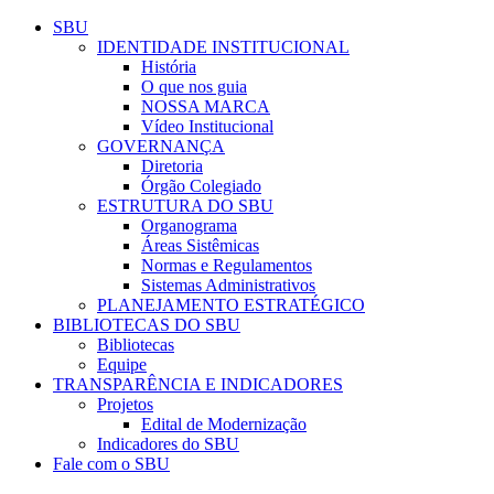
Conteúdo principal
Menu principal
Rodapé
SBU
IDENTIDADE INSTITUCIONAL
História
O que nos guia
NOSSA MARCA
Vídeo Institucional
GOVERNANÇA
Diretoria
Órgão Colegiado
ESTRUTURA DO SBU
Organograma
Áreas Sistêmicas
Normas e Regulamentos
Sistemas Administrativos
PLANEJAMENTO ESTRATÉGICO
BIBLIOTECAS DO SBU
Bibliotecas
Equipe
TRANSPARÊNCIA E INDICADORES
Projetos
Edital de Modernização
Indicadores do SBU
Fale com o SBU