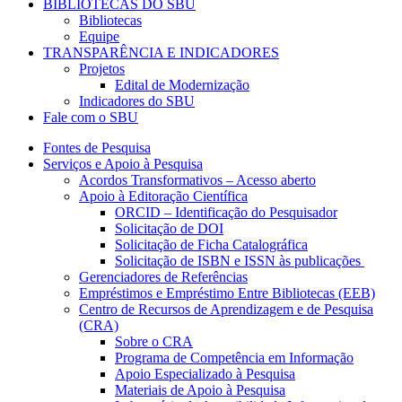
BIBLIOTECAS DO SBU
Bibliotecas
Equipe
TRANSPARÊNCIA E INDICADORES
Projetos
Edital de Modernização
Indicadores do SBU
Fale com o SBU
Fontes de Pesquisa
Serviços e Apoio à Pesquisa
Acordos Transformativos – Acesso aberto
Apoio à Editoração Científica
ORCID – Identificação do Pesquisador
Solicitação de DOI
Solicitação de Ficha Catalográfica
Solicitação de ISBN e ISSN às publicações
Gerenciadores de Referências
Empréstimos e Empréstimo Entre Bibliotecas (EEB)
Centro de Recursos de Aprendizagem e de Pesquisa
(CRA)
Sobre o CRA
Programa de Competência em Informação
Apoio Especializado à Pesquisa
Materiais de Apoio à Pesquisa