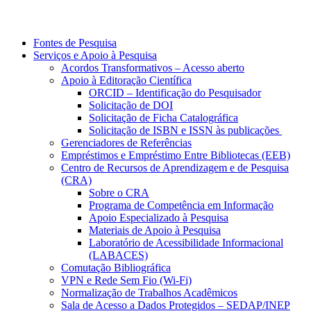
Fontes de Pesquisa
Serviços e Apoio à Pesquisa
Acordos Transformativos – Acesso aberto
Apoio à Editoração Científica
ORCID – Identificação do Pesquisador
Solicitação de DOI
Solicitação de Ficha Catalográfica
Solicitação de ISBN e ISSN às publicações
Gerenciadores de Referências
Empréstimos e Empréstimo Entre Bibliotecas (EEB)
Centro de Recursos de Aprendizagem e de Pesquisa
(CRA)
Sobre o CRA
Programa de Competência em Informação
Apoio Especializado à Pesquisa
Materiais de Apoio à Pesquisa
Laboratório de Acessibilidade Informacional
(LABACES)
Comutação Bibliográfica
VPN e Rede Sem Fio (Wi-Fi)
Normalização de Trabalhos Acadêmicos
Sala de Acesso a Dados Protegidos – SEDAP/INEP