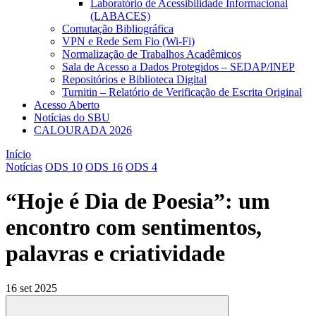
Laboratório de Acessibilidade Informacional
(LABACES)
Comutação Bibliográfica
VPN e Rede Sem Fio (Wi-Fi)
Normalização de Trabalhos Acadêmicos
Sala de Acesso a Dados Protegidos – SEDAP/INEP
Repositórios e Biblioteca Digital
Turnitin – Relatório de Verificação de Escrita Original
Acesso Aberto
Notícias do SBU
CALOURADA 2026
Início
Notícias
ODS 10
ODS 16
ODS 4
“Hoje é Dia de Poesia”: um
encontro com sentimentos,
palavras e criatividade
16 set 2025