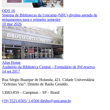
ODS 16
Sistema de Bibliotecas da Unicamp (SBU) divulga agenda de
treinamentos para o primeiro semestre
10 mar 2026
Abas Home
Auditório da Biblioteca Central – Formulário de Pré-reserva
14 set 2017
Rua Sérgio Buarque de Holanda, 421. Cidade Universitária
“Zeferino Vaz”. Distrito de Barão Geraldo.
13083-859 – Campinas – SP – Brasil
(19) 3521-6505/ 1-6500
dirsbu@unicamp.br
Link para o Facebook