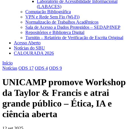
Laboratório de Acessibilidade Informacional
(LABACES)
Comutação Bibliográfica
VPN e Rede Sem Fio (Wi-Fi)
Normalização de Trabalhos Acadêmicos
Sala de Acesso a Dados Protegidos – SEDAP/INEP
Repositórios e Biblioteca Digital
Turnitin – Relatório de Verificação de Escrita Original
Acesso Aberto
Notícias do SBU
CALOURADA 2026
Início
Notícias
ODS 17
ODS 4
ODS 9
UNICAMP promove Workshop
da Taylor & Francis e atrai
grande público – Ética, IA e
ciência aberta
12 set 2025