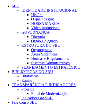
Conteúdo principal
Menu principal
Rodapé
SBU
IDENTIDADE INSTITUCIONAL
História
O que nos guia
NOSSA MARCA
Vídeo Institucional
GOVERNANÇA
Diretoria
Órgão Colegiado
ESTRUTURA DO SBU
Organograma
Áreas Sistêmicas
Normas e Regulamentos
Sistemas Administrativos
PLANEJAMENTO ESTRATÉGICO
BIBLIOTECAS DO SBU
Bibliotecas
Equipe
TRANSPARÊNCIA E INDICADORES
Projetos
Edital de Modernização
Indicadores do SBU
Fale com o SBU