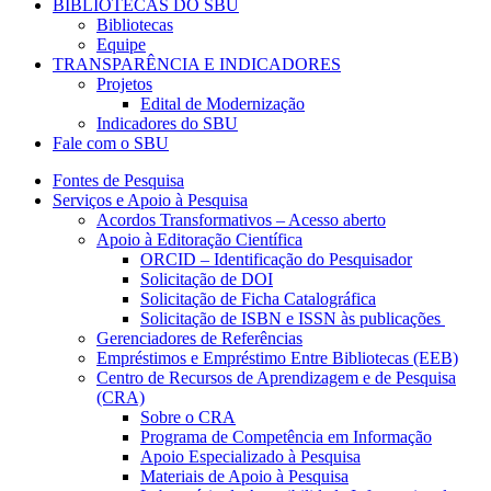
BIBLIOTECAS DO SBU
Bibliotecas
Equipe
TRANSPARÊNCIA E INDICADORES
Projetos
Edital de Modernização
Indicadores do SBU
Fale com o SBU
Fontes de Pesquisa
Serviços e Apoio à Pesquisa
Acordos Transformativos – Acesso aberto
Apoio à Editoração Científica
ORCID – Identificação do Pesquisador
Solicitação de DOI
Solicitação de Ficha Catalográfica
Solicitação de ISBN e ISSN às publicações
Gerenciadores de Referências
Empréstimos e Empréstimo Entre Bibliotecas (EEB)
Centro de Recursos de Aprendizagem e de Pesquisa
(CRA)
Sobre o CRA
Programa de Competência em Informação
Apoio Especializado à Pesquisa
Materiais de Apoio à Pesquisa