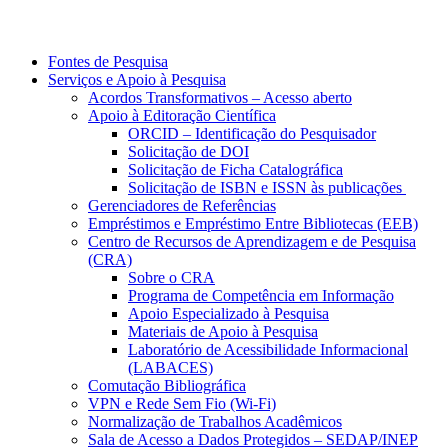
Fontes de Pesquisa
Serviços e Apoio à Pesquisa
Acordos Transformativos – Acesso aberto
Apoio à Editoração Científica
ORCID – Identificação do Pesquisador
Solicitação de DOI
Solicitação de Ficha Catalográfica
Solicitação de ISBN e ISSN às publicações
Gerenciadores de Referências
Empréstimos e Empréstimo Entre Bibliotecas (EEB)
Centro de Recursos de Aprendizagem e de Pesquisa
(CRA)
Sobre o CRA
Programa de Competência em Informação
Apoio Especializado à Pesquisa
Materiais de Apoio à Pesquisa
Laboratório de Acessibilidade Informacional
(LABACES)
Comutação Bibliográfica
VPN e Rede Sem Fio (Wi-Fi)
Normalização de Trabalhos Acadêmicos
Sala de Acesso a Dados Protegidos – SEDAP/INEP