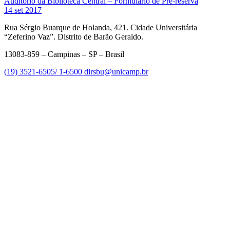
Auditório da Biblioteca Central – Formulário de Pré-reserva
14 set 2017
Rua Sérgio Buarque de Holanda, 421. Cidade Universitária
“Zeferino Vaz”. Distrito de Barão Geraldo.
13083-859 – Campinas – SP – Brasil
(19) 3521-6505/ 1-6500
dirsbu@unicamp.br
Link para o Facebook
Link para o Linkedin