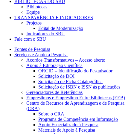
BIBLIOTECAS DO SBU
Bibliotecas
Equipe
TRANSPARÊNCIA E INDICADORES
Projetos
Edital de Modernização
Indicadores do SBU
Fale com o SBU
Fontes de Pesquisa
Serviços e Apoio à Pesquisa
Acordos Transformativos – Acesso aberto
Apoio à Editoração Científica
ORCID – Identificação do Pesquisador
Solicitação de DOI
Solicitação de Ficha Catalográfica
Solicitação de ISBN e ISSN às publicações
Gerenciadores de Referências
Empréstimos e Empréstimo Entre Bibliotecas (EEB)
Centro de Recursos de Aprendizagem e de Pesquisa
(CRA)
Sobre o CRA
Programa de Competência em Informação
Apoio Especializado à Pesquisa
Materiais de Apoio à Pesquisa