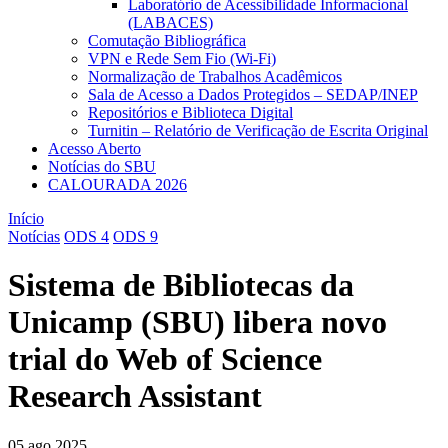
Laboratório de Acessibilidade Informacional
(LABACES)
Comutação Bibliográfica
VPN e Rede Sem Fio (Wi-Fi)
Normalização de Trabalhos Acadêmicos
Sala de Acesso a Dados Protegidos – SEDAP/INEP
Repositórios e Biblioteca Digital
Turnitin – Relatório de Verificação de Escrita Original
Acesso Aberto
Notícias do SBU
CALOURADA 2026
Início
Notícias
ODS 4
ODS 9
Sistema de Bibliotecas da
Unicamp (SBU) libera novo
trial do Web of Science
Research Assistant
05 ago 2025