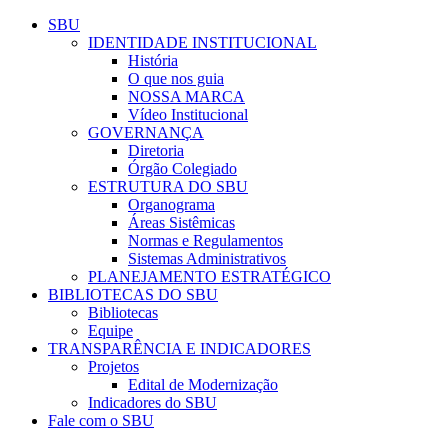
Conteúdo principal
Menu principal
Rodapé
SBU
IDENTIDADE INSTITUCIONAL
História
O que nos guia
NOSSA MARCA
Vídeo Institucional
GOVERNANÇA
Diretoria
Órgão Colegiado
ESTRUTURA DO SBU
Organograma
Áreas Sistêmicas
Normas e Regulamentos
Sistemas Administrativos
PLANEJAMENTO ESTRATÉGICO
BIBLIOTECAS DO SBU
Bibliotecas
Equipe
TRANSPARÊNCIA E INDICADORES
Projetos
Edital de Modernização
Indicadores do SBU
Fale com o SBU