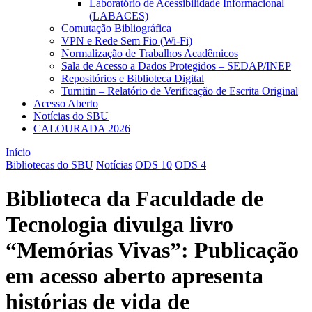
Laboratório de Acessibilidade Informacional
(LABACES)
Comutação Bibliográfica
VPN e Rede Sem Fio (Wi-Fi)
Normalização de Trabalhos Acadêmicos
Sala de Acesso a Dados Protegidos – SEDAP/INEP
Repositórios e Biblioteca Digital
Turnitin – Relatório de Verificação de Escrita Original
Acesso Aberto
Notícias do SBU
CALOURADA 2026
Início
Bibliotecas do SBU
Notícias
ODS 10
ODS 4
Biblioteca da Faculdade de
Tecnologia divulga livro
“Memórias Vivas”: Publicação
em acesso aberto apresenta
histórias de vida de