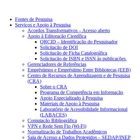
Fontes de Pesquisa
Serviços e Apoio à Pesquisa
Acordos Transformativos – Acesso aberto
Apoio à Editoração Científica
ORCID – Identificação do Pesquisador
Solicitação de DOI
Solicitação de Ficha Catalográfica
Solicitação de ISBN e ISSN às publicações
Gerenciadores de Referências
Empréstimos e Empréstimo Entre Bibliotecas (EEB)
Centro de Recursos de Aprendizagem e de Pesquisa
(CRA)
Sobre o CRA
Programa de Competência em Informação
Apoio Especializado à Pesquisa
Materiais de Apoio à Pesquisa
Laboratório de Acessibilidade Informacional
(LABACES)
Comutação Bibliográfica
VPN e Rede Sem Fio (Wi-Fi)
Normalização de Trabalhos Acadêmicos
Sala de Acesso a Dados Protegidos – SEDAP/INEP