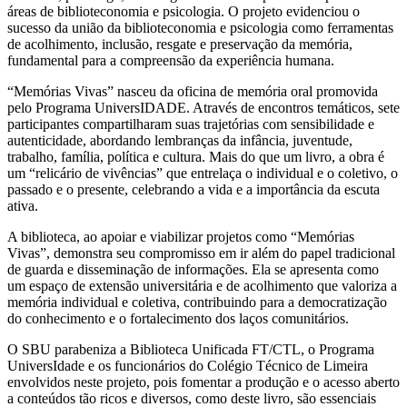
áreas de biblioteconomia e psicologia. O projeto evidenciou o
sucesso da união da biblioteconomia e psicologia como ferramentas
de acolhimento, inclusão, resgate e preservação da memória,
fundamental para a compreensão da experiência humana.
“Memórias Vivas” nasceu da oficina de memória oral promovida
pelo Programa UniversIDADE. Através de encontros temáticos, sete
participantes compartilharam suas trajetórias com sensibilidade e
autenticidade, abordando lembranças da infância, juventude,
trabalho, família, política e cultura. Mais do que um livro, a obra é
um “relicário de vivências” que entrelaça o individual e o coletivo, o
passado e o presente, celebrando a vida e a importância da escuta
ativa.
A biblioteca, ao apoiar e viabilizar projetos como “Memórias
Vivas”, demonstra seu compromisso em ir além do papel tradicional
de guarda e disseminação de informações. Ela se apresenta como
um espaço de extensão universitária e de acolhimento que valoriza a
memória individual e coletiva, contribuindo para a democratização
do conhecimento e o fortalecimento dos laços comunitários.
O SBU parabeniza a Biblioteca Unificada FT/CTL, o Programa
UniversIdade e os funcionários do Colégio Técnico de Limeira
envolvidos neste projeto, pois fomentar a produção e o acesso aberto
a conteúdos tão ricos e diversos, como deste livro, são essenciais