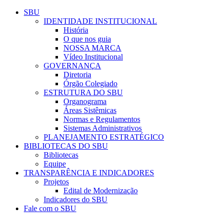
Conteúdo principal
Menu principal
Rodapé
SBU
IDENTIDADE INSTITUCIONAL
História
O que nos guia
NOSSA MARCA
Vídeo Institucional
GOVERNANÇA
Diretoria
Órgão Colegiado
ESTRUTURA DO SBU
Organograma
Áreas Sistêmicas
Normas e Regulamentos
Sistemas Administrativos
PLANEJAMENTO ESTRATÉGICO
BIBLIOTECAS DO SBU
Bibliotecas
Equipe
TRANSPARÊNCIA E INDICADORES
Projetos
Edital de Modernização
Indicadores do SBU
Fale com o SBU