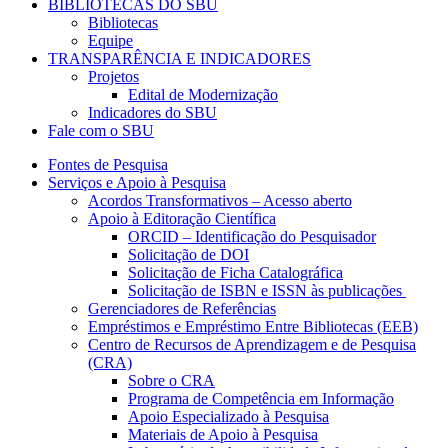
BIBLIOTECAS DO SBU
Bibliotecas
Equipe
TRANSPARÊNCIA E INDICADORES
Projetos
Edital de Modernização
Indicadores do SBU
Fale com o SBU
Fontes de Pesquisa
Serviços e Apoio à Pesquisa
Acordos Transformativos – Acesso aberto
Apoio à Editoração Científica
ORCID – Identificação do Pesquisador
Solicitação de DOI
Solicitação de Ficha Catalográfica
Solicitação de ISBN e ISSN às publicações
Gerenciadores de Referências
Empréstimos e Empréstimo Entre Bibliotecas (EEB)
Centro de Recursos de Aprendizagem e de Pesquisa
(CRA)
Sobre o CRA
Programa de Competência em Informação
Apoio Especializado à Pesquisa
Materiais de Apoio à Pesquisa