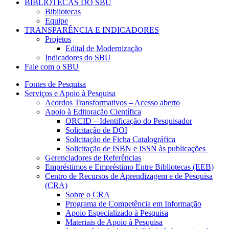
BIBLIOTECAS DO SBU
Bibliotecas
Equipe
TRANSPARÊNCIA E INDICADORES
Projetos
Edital de Modernização
Indicadores do SBU
Fale com o SBU
Fontes de Pesquisa
Serviços e Apoio à Pesquisa
Acordos Transformativos – Acesso aberto
Apoio à Editoração Científica
ORCID – Identificação do Pesquisador
Solicitação de DOI
Solicitação de Ficha Catalográfica
Solicitação de ISBN e ISSN às publicações
Gerenciadores de Referências
Empréstimos e Empréstimo Entre Bibliotecas (EEB)
Centro de Recursos de Aprendizagem e de Pesquisa
(CRA)
Sobre o CRA
Programa de Competência em Informação
Apoio Especializado à Pesquisa
Materiais de Apoio à Pesquisa