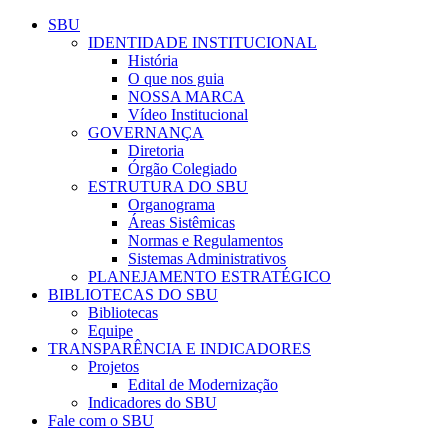
Conteúdo principal
Menu principal
Rodapé
SBU
IDENTIDADE INSTITUCIONAL
História
O que nos guia
NOSSA MARCA
Vídeo Institucional
GOVERNANÇA
Diretoria
Órgão Colegiado
ESTRUTURA DO SBU
Organograma
Áreas Sistêmicas
Normas e Regulamentos
Sistemas Administrativos
PLANEJAMENTO ESTRATÉGICO
BIBLIOTECAS DO SBU
Bibliotecas
Equipe
TRANSPARÊNCIA E INDICADORES
Projetos
Edital de Modernização
Indicadores do SBU
Fale com o SBU