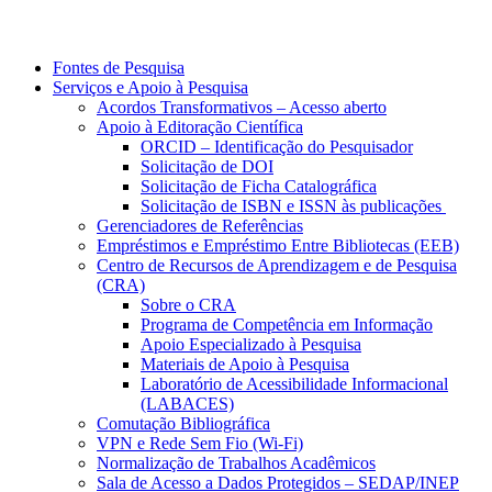
Fontes de Pesquisa
Serviços e Apoio à Pesquisa
Acordos Transformativos – Acesso aberto
Apoio à Editoração Científica
ORCID – Identificação do Pesquisador
Solicitação de DOI
Solicitação de Ficha Catalográfica
Solicitação de ISBN e ISSN às publicações
Gerenciadores de Referências
Empréstimos e Empréstimo Entre Bibliotecas (EEB)
Centro de Recursos de Aprendizagem e de Pesquisa
(CRA)
Sobre o CRA
Programa de Competência em Informação
Apoio Especializado à Pesquisa
Materiais de Apoio à Pesquisa
Laboratório de Acessibilidade Informacional
(LABACES)
Comutação Bibliográfica
VPN e Rede Sem Fio (Wi-Fi)
Normalização de Trabalhos Acadêmicos
Sala de Acesso a Dados Protegidos – SEDAP/INEP