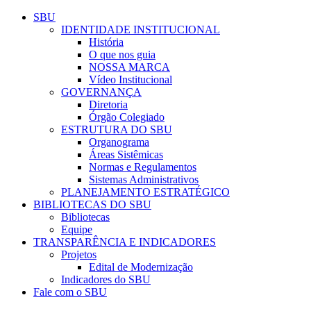
Conteúdo principal
Menu principal
Rodapé
SBU
IDENTIDADE INSTITUCIONAL
História
O que nos guia
NOSSA MARCA
Vídeo Institucional
GOVERNANÇA
Diretoria
Órgão Colegiado
ESTRUTURA DO SBU
Organograma
Áreas Sistêmicas
Normas e Regulamentos
Sistemas Administrativos
PLANEJAMENTO ESTRATÉGICO
BIBLIOTECAS DO SBU
Bibliotecas
Equipe
TRANSPARÊNCIA E INDICADORES
Projetos
Edital de Modernização
Indicadores do SBU
Fale com o SBU