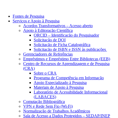
Fontes de Pesquisa
Serviços e Apoio à Pesquisa
Acordos Transformativos – Acesso aberto
Apoio à Editoração Científica
ORCID – Identificação do Pesquisador
Solicitação de DOI
Solicitação de Ficha Catalográfica
Solicitação de ISBN e ISSN às publicações
Gerenciadores de Referências
Empréstimos e Empréstimo Entre Bibliotecas (EEB)
Centro de Recursos de Aprendizagem e de Pesquisa
(CRA)
Sobre o CRA
Programa de Competência em Informação
Apoio Especializado à Pesquisa
Materiais de Apoio à Pesquisa
Laboratório de Acessibilidade Informacional
(LABACES)
Comutação Bibliográfica
VPN e Rede Sem Fio (Wi-Fi)
Normalização de Trabalhos Acadêmicos
Sala de Acesso a Dados Protegidos – SEDAP/INEP