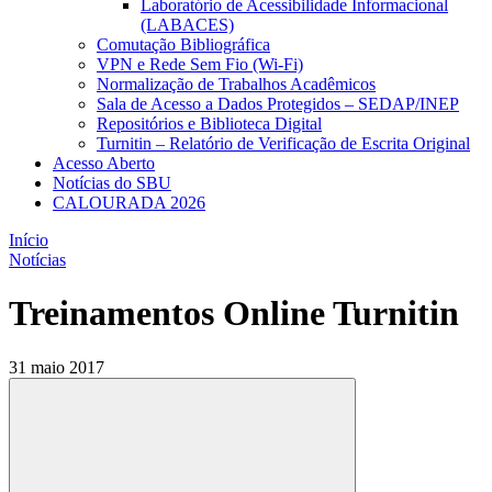
Laboratório de Acessibilidade Informacional
(LABACES)
Comutação Bibliográfica
VPN e Rede Sem Fio (Wi-Fi)
Normalização de Trabalhos Acadêmicos
Sala de Acesso a Dados Protegidos – SEDAP/INEP
Repositórios e Biblioteca Digital
Turnitin – Relatório de Verificação de Escrita Original
Acesso Aberto
Notícias do SBU
CALOURADA 2026
Início
Notícias
Treinamentos Online Turnitin
31 maio 2017