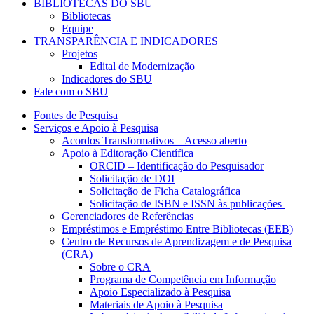
BIBLIOTECAS DO SBU
Bibliotecas
Equipe
TRANSPARÊNCIA E INDICADORES
Projetos
Edital de Modernização
Indicadores do SBU
Fale com o SBU
Fontes de Pesquisa
Serviços e Apoio à Pesquisa
Acordos Transformativos – Acesso aberto
Apoio à Editoração Científica
ORCID – Identificação do Pesquisador
Solicitação de DOI
Solicitação de Ficha Catalográfica
Solicitação de ISBN e ISSN às publicações
Gerenciadores de Referências
Empréstimos e Empréstimo Entre Bibliotecas (EEB)
Centro de Recursos de Aprendizagem e de Pesquisa
(CRA)
Sobre o CRA
Programa de Competência em Informação
Apoio Especializado à Pesquisa
Materiais de Apoio à Pesquisa